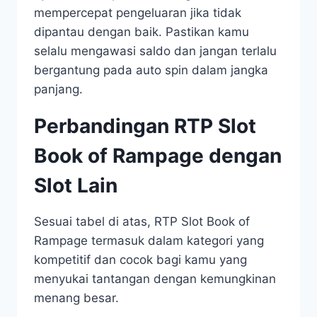
mempercepat pengeluaran jika tidak
dipantau dengan baik. Pastikan kamu
selalu mengawasi saldo dan jangan terlalu
bergantung pada auto spin dalam jangka
panjang.
Perbandingan RTP Slot
Book of Rampage dengan
Slot Lain
Sesuai tabel di atas, RTP Slot Book of
Rampage termasuk dalam kategori yang
kompetitif dan cocok bagi kamu yang
menyukai tantangan dengan kemungkinan
menang besar.