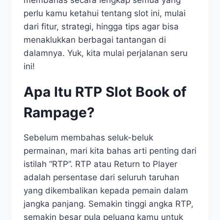
membahas secara lengkap semua yang
perlu kamu ketahui tentang slot ini, mulai
dari fitur, strategi, hingga tips agar bisa
menaklukkan berbagai tantangan di
dalamnya. Yuk, kita mulai perjalanan seru
ini!
Apa Itu RTP Slot Book of
Rampage?
Sebelum membahas seluk-beluk
permainan, mari kita bahas arti penting dari
istilah “RTP”. RTP atau Return to Player
adalah persentase dari seluruh taruhan
yang dikembalikan kepada pemain dalam
jangka panjang. Semakin tinggi angka RTP,
semakin besar pula peluang kamu untuk