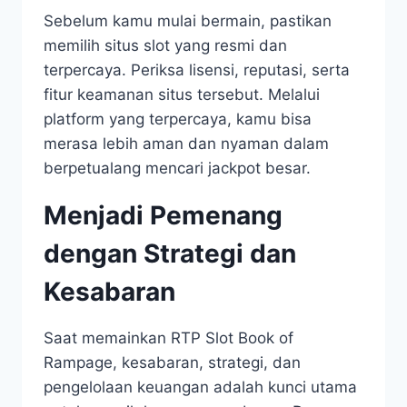
Sebelum kamu mulai bermain, pastikan
memilih situs slot yang resmi dan
terpercaya. Periksa lisensi, reputasi, serta
fitur keamanan situs tersebut. Melalui
platform yang terpercaya, kamu bisa
merasa lebih aman dan nyaman dalam
berpetualang mencari jackpot besar.
Menjadi Pemenang
dengan Strategi dan
Kesabaran
Saat memainkan RTP Slot Book of
Rampage, kesabaran, strategi, dan
pengelolaan keuangan adalah kunci utama