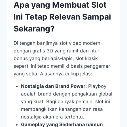
Apa yang Membuat Slot
Ini Tetap Relevan Sampai
Sekarang?
Di tengah banjirnya slot video modern
dengan grafis 3D yang rumit dan fitur
bonus yang berlapis-lapis, slot klasik
seperti ini tetap memiliki basis penggemar
yang setia. Alasannya cukup jelas:
Nostalgia dan Brand Power:
Playboy
adalah brand dengan pengakuan global
yang kuat. Bagi banyak pemain, slot ini
membangkitkan kenangan dan rasa
nostalgia akan era tertentu.
Gameplay yang Sederhana namun