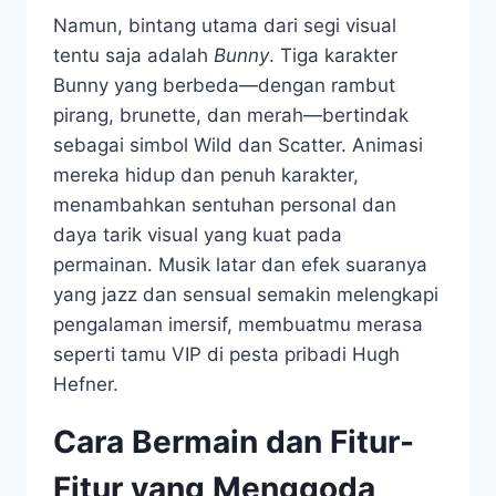
Namun, bintang utama dari segi visual
tentu saja adalah
Bunny
. Tiga karakter
Bunny yang berbeda—dengan rambut
pirang, brunette, dan merah—bertindak
sebagai simbol Wild dan Scatter. Animasi
mereka hidup dan penuh karakter,
menambahkan sentuhan personal dan
daya tarik visual yang kuat pada
permainan. Musik latar dan efek suaranya
yang jazz dan sensual semakin melengkapi
pengalaman imersif, membuatmu merasa
seperti tamu VIP di pesta pribadi Hugh
Hefner.
Cara Bermain dan Fitur-
Fitur yang Menggoda