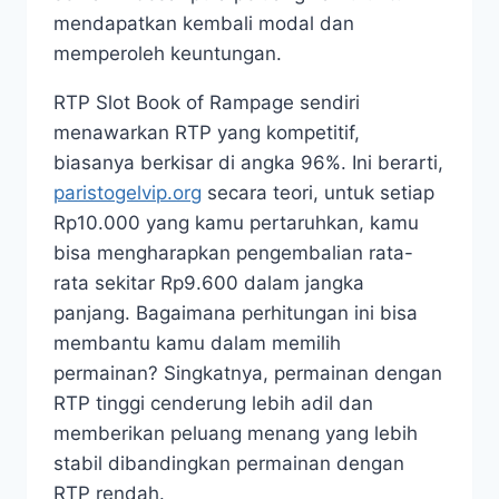
mendapatkan kembali modal dan
memperoleh keuntungan.
RTP Slot Book of Rampage sendiri
menawarkan RTP yang kompetitif,
biasanya berkisar di angka 96%. Ini berarti,
paristogelvip.org
secara teori, untuk setiap
Rp10.000 yang kamu pertaruhkan, kamu
bisa mengharapkan pengembalian rata-
rata sekitar Rp9.600 dalam jangka
panjang. Bagaimana perhitungan ini bisa
membantu kamu dalam memilih
permainan? Singkatnya, permainan dengan
RTP tinggi cenderung lebih adil dan
memberikan peluang menang yang lebih
stabil dibandingkan permainan dengan
RTP rendah.