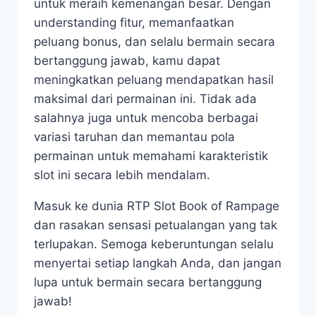
untuk meraih kemenangan besar. Dengan
understanding fitur, memanfaatkan
peluang bonus, dan selalu bermain secara
bertanggung jawab, kamu dapat
meningkatkan peluang mendapatkan hasil
maksimal dari permainan ini. Tidak ada
salahnya juga untuk mencoba berbagai
variasi taruhan dan memantau pola
permainan untuk memahami karakteristik
slot ini secara lebih mendalam.
Masuk ke dunia RTP Slot Book of Rampage
dan rasakan sensasi petualangan yang tak
terlupakan. Semoga keberuntungan selalu
menyertai setiap langkah Anda, dan jangan
lupa untuk bermain secara bertanggung
jawab!