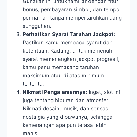
Gunakan ini untuk familiar dengan fitur
bonus, pembayaran simbol, dan tempo
permainan tanpa mempertaruhkan uang
sungguhan.
Perhatikan Syarat Taruhan Jackpot:
Pastikan kamu membaca syarat dan
ketentuan. Kadang, untuk memenuhi
syarat memenangkan jackpot progresif,
kamu perlu memasang taruhan
maksimum atau di atas minimum
tertentu.
Nikmati Pengalamannya:
Ingat, slot ini
juga tentang hiburan dan atmosfer.
Nikmati desain, musik, dan sensasi
nostalgia yang dibawanya, sehingga
kemenangan apa pun terasa lebih
manis.