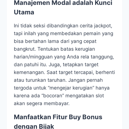
Manajemen Modal adalah Kunci
Utama
Ini tidak seksi dibandingkan cerita jackpot,
tapi inilah yang membedakan pemain yang
bisa bertahan lama dari yang cepat
bangkrut. Tentukan batas kerugian
harian/mingguan yang Anda rela tanggung,
dan patuhi itu. Juga, tetapkan target
kemenangan. Saat target tercapai, berhenti
atau turunkan taruhan. Jangan pernah
tergoda untuk “mengejar kerugian” hanya
karena ada “bocoran” mengatakan slot
akan segera membayar.
Manfaatkan Fitur Buy Bonus
dengan Bijak