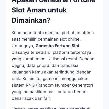
Slot Aman untuk
Dimainkan?
Keamanan tentu menjadi perhatian utama
saat memilih permainan slot online.
Untungnya,
Ganesha Fortune Slot
biasanya tersedia di platform terpercaya
yang sudah memiliki lisensi resmi. Dengan
begitu, data pribadi dan transaksi
keuangan kamu akan terlindungi dengan
baik. Selain itu, game ini menggunakan
sistem RNG (Random Number Generator)
yang memastikan hasil putaran benar-
benar acak dan fair.