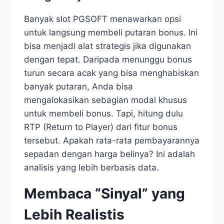
Banyak slot PGSOFT menawarkan opsi
untuk langsung membeli putaran bonus. Ini
bisa menjadi alat strategis jika digunakan
dengan tepat. Daripada menunggu bonus
turun secara acak yang bisa menghabiskan
banyak putaran, Anda bisa
mengalokasikan sebagian modal khusus
untuk membeli bonus. Tapi, hitung dulu
RTP (Return to Player) dari fitur bonus
tersebut. Apakah rata-rata pembayarannya
sepadan dengan harga belinya? Ini adalah
analisis yang lebih berbasis data.
Membaca “Sinyal” yang
Lebih Realistis