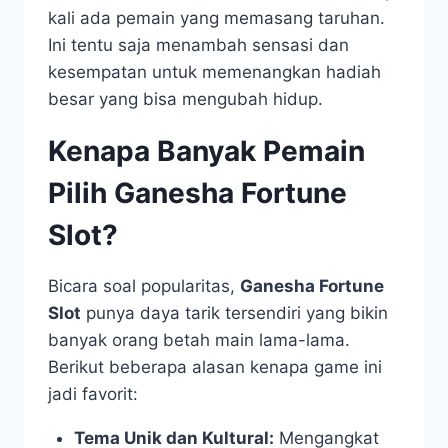
kali ada pemain yang memasang taruhan.
Ini tentu saja menambah sensasi dan
kesempatan untuk memenangkan hadiah
besar yang bisa mengubah hidup.
Kenapa Banyak Pemain
Pilih Ganesha Fortune
Slot?
Bicara soal popularitas,
Ganesha Fortune
Slot
punya daya tarik tersendiri yang bikin
banyak orang betah main lama-lama.
Berikut beberapa alasan kenapa game ini
jadi favorit:
Tema Unik dan Kultural:
Mengangkat