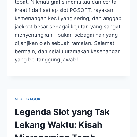
tepat. Nikmati grafis memukau dan cerita
kreatif dari setiap slot PGSOFT, rayakan
kemenangan kecil yang sering, dan anggap
jackpot besar sebagai kejutan yang sangat
menyenangkan—bukan sebagai hak yang
dijanjikan oleh sebuah ramalan. Selamat
bermain, dan selalu utamakan kesenangan
yang bertanggung jawab!
SLOT GACOR
Legenda Slot yang Tak
Lekang Waktu: Kisah