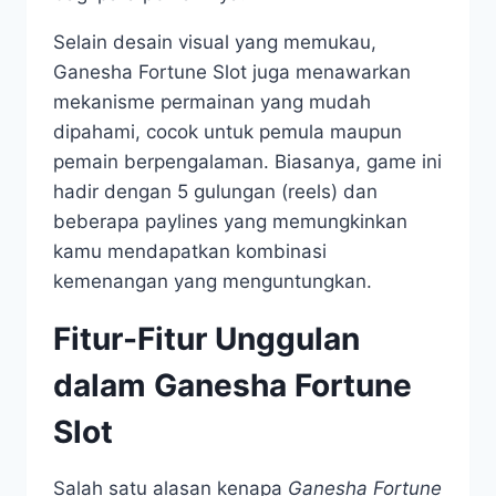
Selain desain visual yang memukau,
Ganesha Fortune Slot juga menawarkan
mekanisme permainan yang mudah
dipahami, cocok untuk pemula maupun
pemain berpengalaman. Biasanya, game ini
hadir dengan 5 gulungan (reels) dan
beberapa paylines yang memungkinkan
kamu mendapatkan kombinasi
kemenangan yang menguntungkan.
Fitur-Fitur Unggulan
dalam Ganesha Fortune
Slot
Salah satu alasan kenapa
Ganesha Fortune