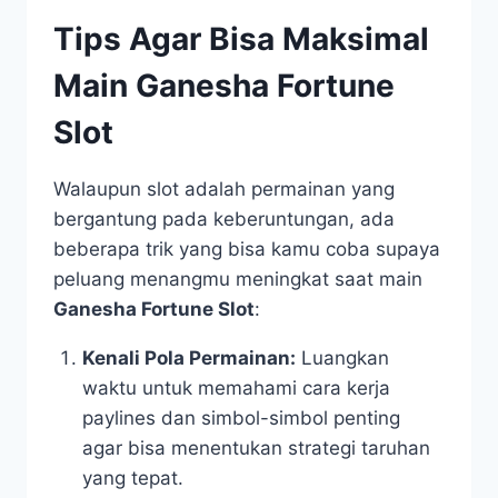
Tips Agar Bisa Maksimal
Main Ganesha Fortune
Slot
Walaupun slot adalah permainan yang
bergantung pada keberuntungan, ada
beberapa trik yang bisa kamu coba supaya
peluang menangmu meningkat saat main
Ganesha Fortune Slot
:
Kenali Pola Permainan:
Luangkan
waktu untuk memahami cara kerja
paylines dan simbol-simbol penting
agar bisa menentukan strategi taruhan
yang tepat.