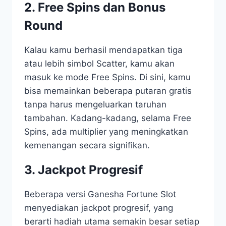
2. Free Spins dan Bonus
Round
Kalau kamu berhasil mendapatkan tiga
atau lebih simbol Scatter, kamu akan
masuk ke mode Free Spins. Di sini, kamu
bisa memainkan beberapa putaran gratis
tanpa harus mengeluarkan taruhan
tambahan. Kadang-kadang, selama Free
Spins, ada multiplier yang meningkatkan
kemenangan secara signifikan.
3. Jackpot Progresif
Beberapa versi Ganesha Fortune Slot
menyediakan jackpot progresif, yang
berarti hadiah utama semakin besar setiap