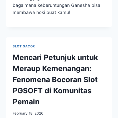
bagaimana keberuntungan Ganesha bisa
membawa hoki buat kamu!
SLOT GACOR
Mencari Petunjuk untuk
Meraup Kemenangan:
Fenomena Bocoran Slot
PGSOFT di Komunitas
Pemain
February 18, 2026