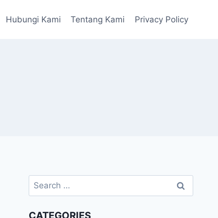
Hubungi Kami
Tentang Kami
Privacy Policy
Search
for:
CATEGORIES