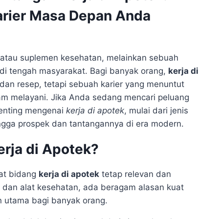
arier Masa Depan Anda
atau suplemen kesehatan, melainkan sebuah
di tengah masyarakat. Bagi banyak orang,
kerja di
an resep, tetapi sebuah karier yang menuntut
lam melayani. Jika Anda sedang mencari peluang
penting mengenai
kerja di apotek
, mulai dari jenis
ingga prospek dan tantangannya di era modern.
rja di Apotek?
at bidang
kerja di apotek
tetap relevan dan
bat dan alat kesehatan, ada beragam alasan kuat
an utama bagi banyak orang.