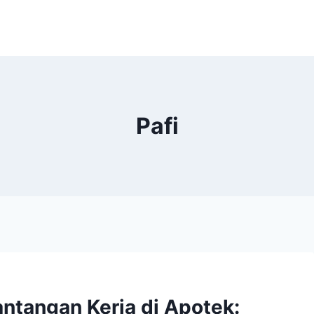
Pafi
ntangan Kerja di Apotek: