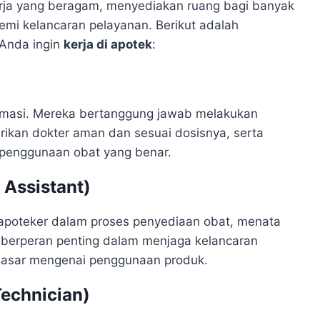
erja yang beragam, menyediakan ruang bagi banyak
emi kelancaran pelayanan. Berikut adalah
Anda ingin
kerja di apotek
:
rmasi. Mereka bertanggung jawab melakukan
rikan dokter aman dan sesuai dosisnya, serta
penggunaan obat yang benar.
 Assistant)
 apoteker dalam proses penyediaan obat, menata
a berperan penting dalam menjaga kelancaran
dasar mengenai penggunaan produk.
Technician)