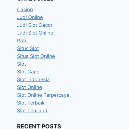
Casino
Judi Online
Judi Slot Gacor
Judi Slot Online
Pafi
Situs Slot
Situs Slot Online
Slot
Slot Gacor
Slot Indonesia
Slot Online
Slot Online Terpercaya
Slot Terbaik
Slot Thailand
RECENT POSTS