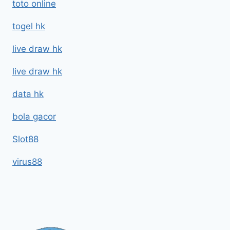
toto online
togel hk
live draw hk
live draw hk
data hk
bola gacor
Slot88
virus88