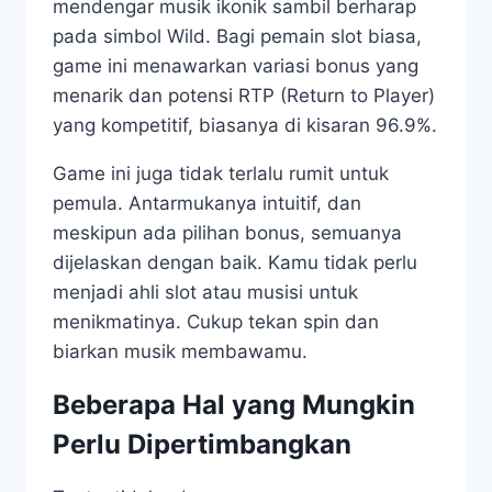
mendengar musik ikonik sambil berharap
pada simbol Wild. Bagi pemain slot biasa,
game ini menawarkan variasi bonus yang
menarik dan potensi RTP (Return to Player)
yang kompetitif, biasanya di kisaran 96.9%.
Game ini juga tidak terlalu rumit untuk
pemula. Antarmukanya intuitif, dan
meskipun ada pilihan bonus, semuanya
dijelaskan dengan baik. Kamu tidak perlu
menjadi ahli slot atau musisi untuk
menikmatinya. Cukup tekan spin dan
biarkan musik membawamu.
Beberapa Hal yang Mungkin
Perlu Dipertimbangkan