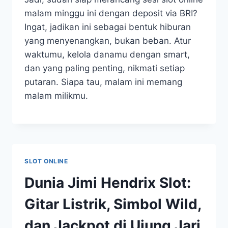
malam minggu ini dengan deposit via BRI?
Ingat, jadikan ini sebagai bentuk hiburan
yang menyenangkan, bukan beban. Atur
waktumu, kelola danamu dengan smart,
dan yang paling penting, nikmati setiap
putaran. Siapa tau, malam ini memang
malam milikmu.
SLOT ONLINE
Dunia Jimi Hendrix Slot:
Gitar Listrik, Simbol Wild,
dan Jackpot di Ujung Jari