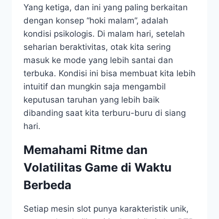
Yang ketiga, dan ini yang paling berkaitan
dengan konsep “hoki malam”, adalah
kondisi psikologis. Di malam hari, setelah
seharian beraktivitas, otak kita sering
masuk ke mode yang lebih santai dan
terbuka. Kondisi ini bisa membuat kita lebih
intuitif dan mungkin saja mengambil
keputusan taruhan yang lebih baik
dibanding saat kita terburu-buru di siang
hari.
Memahami Ritme dan
Volatilitas Game di Waktu
Berbeda
Setiap mesin slot punya karakteristik unik,