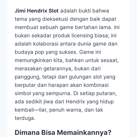
Jimi Hendrix Slot
adalah bukti bahwa
tema yang dieksekusi dengan baik dapat
membuat sebuah game bertahan lama. Ini
bukan sekadar produk licensing biasa; ini
adalah kolaborasi antara dunia game dan
budaya pop yang sukses. Game ini
memungkinkan kita, bahkan untuk sesaat,
merasakan getarannya, bukan dari
panggung, tetapi dari gulungan slot yang
berputar dan harapan akan kombinasi
simbol yang sempurna. Di setiap putaran,
ada sedikit jiwa dari Hendrix yang hidup
kembali—liar, penuh warna, dan tak
terduga.
Dimana Bisa Memainkannya?