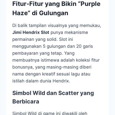
Fitur-Fitur yang Bikin “Purple
Haze” di Gulungan
Di balik tampilan visualnya yang memukau,
Jimi Hendrix Slot
punya mekanisme
permainan yang solid. Slot ini
menggunakan 5 gulungan dan 20 garis
pembayaran yang tetap. Yang
membuatnya istimewa adalah koleksi fitur
bonusnya, yang masing-masing diberi
nama dengan kreatif sesuai lagu atau
istilah dalam dunia Hendrix.
Simbol Wild dan Scatter yang
Berbicara
Simbol Wild di game ini diwakili oleh