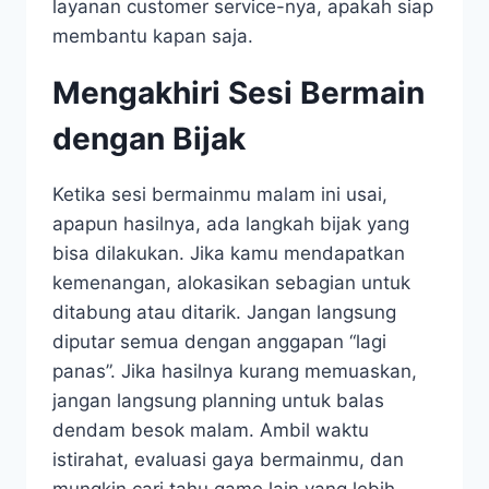
layanan customer service-nya, apakah siap
membantu kapan saja.
Mengakhiri Sesi Bermain
dengan Bijak
Ketika sesi bermainmu malam ini usai,
apapun hasilnya, ada langkah bijak yang
bisa dilakukan. Jika kamu mendapatkan
kemenangan, alokasikan sebagian untuk
ditabung atau ditarik. Jangan langsung
diputar semua dengan anggapan “lagi
panas”. Jika hasilnya kurang memuaskan,
jangan langsung planning untuk balas
dendam besok malam. Ambil waktu
istirahat, evaluasi gaya bermainmu, dan
mungkin cari tahu game lain yang lebih