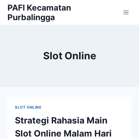
Skip
PAFI Kecamatan
to
Purbalingga
content
Slot Online
SLOT ONLINE
Strategi Rahasia Main
Slot Online Malam Hari