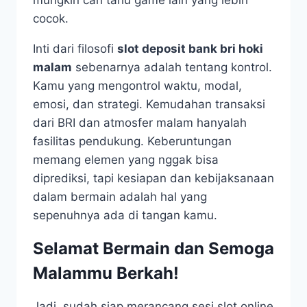
cocok.
Inti dari filosofi
slot deposit bank bri hoki
malam
sebenarnya adalah tentang kontrol.
Kamu yang mengontrol waktu, modal,
emosi, dan strategi. Kemudahan transaksi
dari BRI dan atmosfer malam hanyalah
fasilitas pendukung. Keberuntungan
memang elemen yang nggak bisa
diprediksi, tapi kesiapan dan kebijaksanaan
dalam bermain adalah hal yang
sepenuhnya ada di tangan kamu.
Selamat Bermain dan Semoga
Malammu Berkah!
Jadi, sudah siap merancang sesi slot online