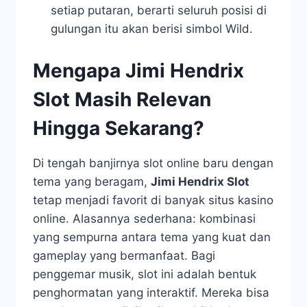
setiap putaran, berarti seluruh posisi di
gulungan itu akan berisi simbol Wild.
Mengapa Jimi Hendrix
Slot Masih Relevan
Hingga Sekarang?
Di tengah banjirnya slot online baru dengan
tema yang beragam,
Jimi Hendrix Slot
tetap menjadi favorit di banyak situs kasino
online. Alasannya sederhana: kombinasi
yang sempurna antara tema yang kuat dan
gameplay yang bermanfaat. Bagi
penggemar musik, slot ini adalah bentuk
penghormatan yang interaktif. Mereka bisa