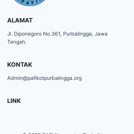
ALAMAT
Jl. Diponegoro No.361, Purbalingga, Jawa
Tengah.
KONTAK
Admin@pafikotpurbalingga.org
LINK