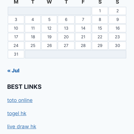
M
T
W
T
F
S
S
1
2
3
4
5
6
7
8
9
10
11
12
13
14
15
16
17
18
19
20
21
22
23
24
25
26
27
28
29
30
31
« Jul
BEST LINKS
toto online
togel hk
live draw hk