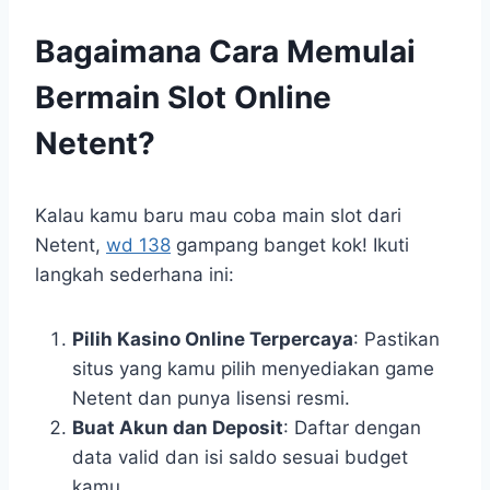
Bagaimana Cara Memulai
Bermain Slot Online
Netent?
Kalau kamu baru mau coba main slot dari
Netent,
wd 138
gampang banget kok! Ikuti
langkah sederhana ini:
Pilih Kasino Online Terpercaya
: Pastikan
situs yang kamu pilih menyediakan game
Netent dan punya lisensi resmi.
Buat Akun dan Deposit
: Daftar dengan
data valid dan isi saldo sesuai budget
kamu.