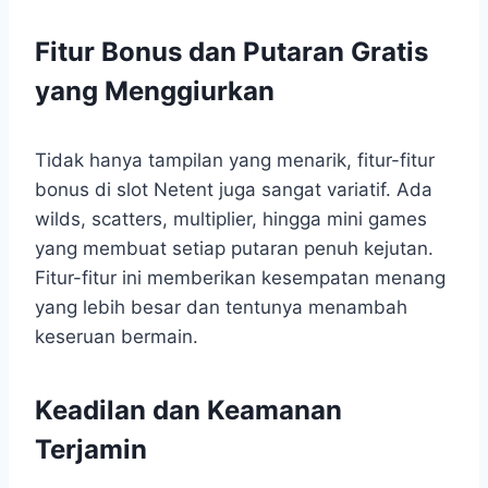
Fitur Bonus dan Putaran Gratis
yang Menggiurkan
Tidak hanya tampilan yang menarik, fitur-fitur
bonus di slot Netent juga sangat variatif. Ada
wilds, scatters, multiplier, hingga mini games
yang membuat setiap putaran penuh kejutan.
Fitur-fitur ini memberikan kesempatan menang
yang lebih besar dan tentunya menambah
keseruan bermain.
Keadilan dan Keamanan
Terjamin