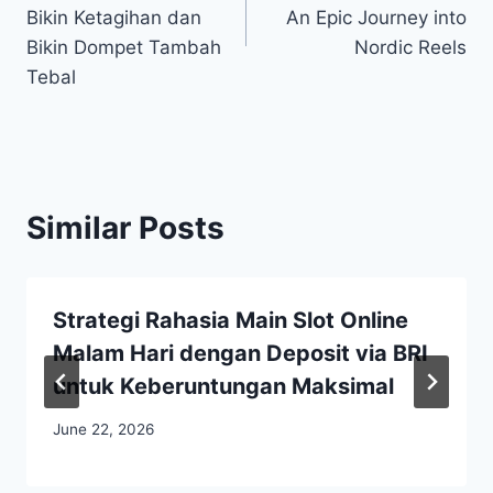
Bikin Ketagihan dan
An Epic Journey into
Bikin Dompet Tambah
Nordic Reels
Tebal
Similar Posts
Strategi Rahasia Main Slot Online
Malam Hari dengan Deposit via BRI
untuk Keberuntungan Maksimal
June 22, 2026