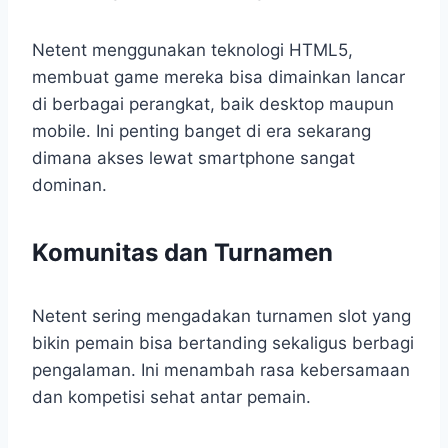
Netent menggunakan teknologi HTML5,
membuat game mereka bisa dimainkan lancar
di berbagai perangkat, baik desktop maupun
mobile. Ini penting banget di era sekarang
dimana akses lewat smartphone sangat
dominan.
Komunitas dan Turnamen
Netent sering mengadakan turnamen slot yang
bikin pemain bisa bertanding sekaligus berbagi
pengalaman. Ini menambah rasa kebersamaan
dan kompetisi sehat antar pemain.