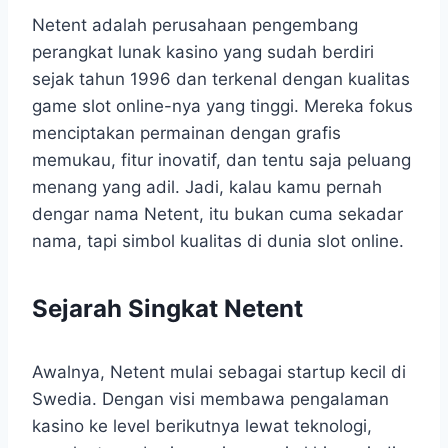
Netent adalah perusahaan pengembang
perangkat lunak kasino yang sudah berdiri
sejak tahun 1996 dan terkenal dengan kualitas
game slot online-nya yang tinggi. Mereka fokus
menciptakan permainan dengan grafis
memukau, fitur inovatif, dan tentu saja peluang
menang yang adil. Jadi, kalau kamu pernah
dengar nama Netent, itu bukan cuma sekadar
nama, tapi simbol kualitas di dunia slot online.
Sejarah Singkat Netent
Awalnya, Netent mulai sebagai startup kecil di
Swedia. Dengan visi membawa pengalaman
kasino ke level berikutnya lewat teknologi,