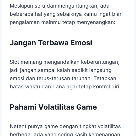
Meskipun seru dan menguntungkan, ada
beberapa hal yang sebaiknya kamu ingat biar
pengalaman mainmu tetap menyenangkan:
Jangan Terbawa Emosi
Slot memang mengandalkan keberuntungan,
jadi jangan sampai kalah sedikit langsung
emosi dan terus-terusan taruhan. Tetapkan
batas waktu dan dana agar tetap kontrol diri.
Pahami Volatilitas Game
Netent punya game dengan tingkat volatilitas
berbeda, ada yang sering kasih kemenangan