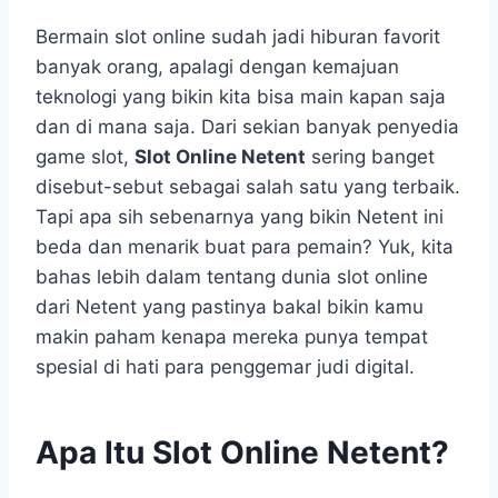
Bermain slot online sudah jadi hiburan favorit
banyak orang, apalagi dengan kemajuan
teknologi yang bikin kita bisa main kapan saja
dan di mana saja. Dari sekian banyak penyedia
game slot,
Slot Online Netent
sering banget
disebut-sebut sebagai salah satu yang terbaik.
Tapi apa sih sebenarnya yang bikin Netent ini
beda dan menarik buat para pemain? Yuk, kita
bahas lebih dalam tentang dunia slot online
dari Netent yang pastinya bakal bikin kamu
makin paham kenapa mereka punya tempat
spesial di hati para penggemar judi digital.
Apa Itu Slot Online Netent?