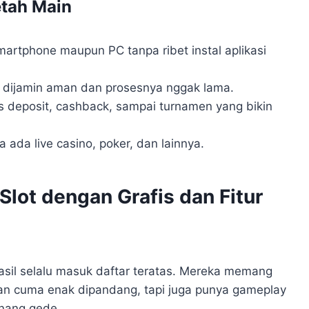
etah Main
artphone maupun PC tanpa ribet instal aplikasi
 dijamin aman dan prosesnya nggak lama.
s deposit, cashback, sampai turnamen yang bikin
 ada live casino, poker, dan lainnya.
Slot dengan Grafis dan Fitur
rasil selalu masuk daftar teratas. Mereka memang
an cuma enak dipandang, tapi juga punya gameplay
enang gede.