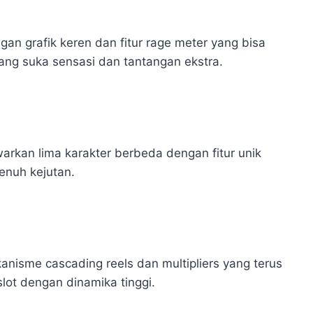
an grafik keren dan fitur rage meter yang bisa
ng suka sensasi dan tantangan ekstra.
awarkan lima karakter berbeda dengan fitur unik
enuh kejutan.
anisme cascading reels dan multipliers yang terus
lot dengan dinamika tinggi.