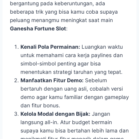
bergantung pada keberuntungan, ada
beberapa trik yang bisa kamu coba supaya
peluang menangmu meningkat saat main
Ganesha Fortune Slot
:
Kenali Pola Permainan:
Luangkan waktu
untuk memahami cara kerja paylines dan
simbol-simbol penting agar bisa
menentukan strategi taruhan yang tepat.
Manfaatkan Fitur Demo:
Sebelum
bertaruh dengan uang asli, cobalah versi
demo agar kamu familiar dengan gameplay
dan fitur bonus.
Kelola Modal dengan Bijak:
Jangan
langsung all-in. Atur budget bermain
supaya kamu bisa bertahan lebih lama dan
menikmati fitur-fitur menarik dalam game.