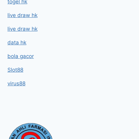
togel hk
live draw hk
live draw hk
data hk
bola gacor
Slot88
virus88