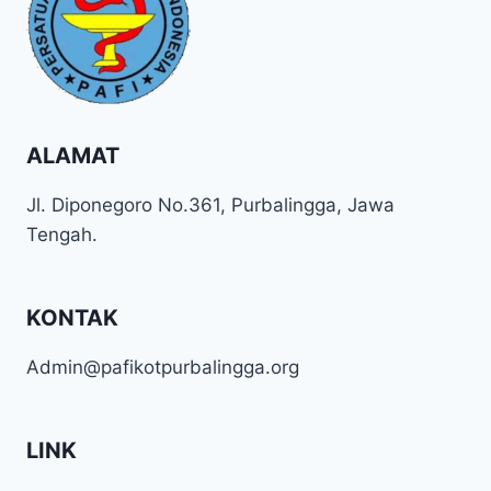
ALAMAT
Jl. Diponegoro No.361, Purbalingga, Jawa
Tengah.
KONTAK
Admin@pafikotpurbalingga.org
LINK