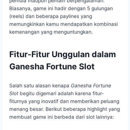
pemula maupun pemain berpengalaman.
Biasanya, game ini hadir dengan 5 gulungan
(reels) dan beberapa paylines yang
memungkinkan kamu mendapatkan kombinasi
kemenangan yang menguntungkan.
Fitur-Fitur Unggulan dalam
Ganesha Fortune Slot
Salah satu alasan kenapa
Ganesha Fortune
Slot
begitu digemari adalah karena fitur-
fiturnya yang inovatif dan memberikan peluang
menang besar. Berikut beberapa highlight yang
membuat game ini berbeda dari slot lainnya: