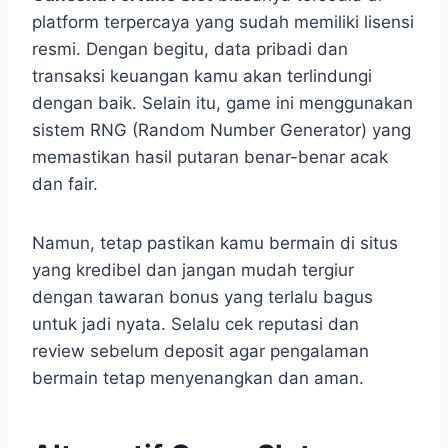
platform terpercaya yang sudah memiliki lisensi
resmi. Dengan begitu, data pribadi dan
transaksi keuangan kamu akan terlindungi
dengan baik. Selain itu, game ini menggunakan
sistem RNG (Random Number Generator) yang
memastikan hasil putaran benar-benar acak
dan fair.
Namun, tetap pastikan kamu bermain di situs
yang kredibel dan jangan mudah tergiur
dengan tawaran bonus yang terlalu bagus
untuk jadi nyata. Selalu cek reputasi dan
review sebelum deposit agar pengalaman
bermain tetap menyenangkan dan aman.