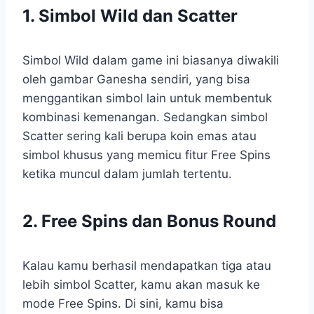
1. Simbol Wild dan Scatter
Simbol Wild dalam game ini biasanya diwakili
oleh gambar Ganesha sendiri, yang bisa
menggantikan simbol lain untuk membentuk
kombinasi kemenangan. Sedangkan simbol
Scatter sering kali berupa koin emas atau
simbol khusus yang memicu fitur Free Spins
ketika muncul dalam jumlah tertentu.
2. Free Spins dan Bonus Round
Kalau kamu berhasil mendapatkan tiga atau
lebih simbol Scatter, kamu akan masuk ke
mode Free Spins. Di sini, kamu bisa