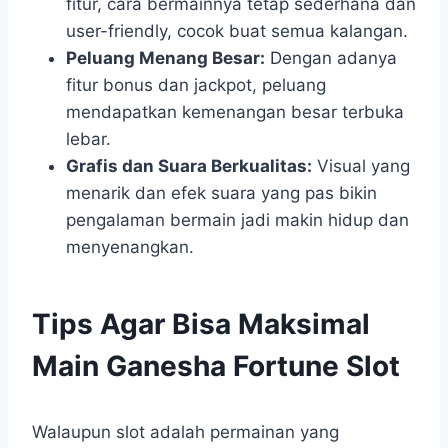
fitur, cara bermainnya tetap sederhana dan
user-friendly, cocok buat semua kalangan.
Peluang Menang Besar:
Dengan adanya
fitur bonus dan jackpot, peluang
mendapatkan kemenangan besar terbuka
lebar.
Grafis dan Suara Berkualitas:
Visual yang
menarik dan efek suara yang pas bikin
pengalaman bermain jadi makin hidup dan
menyenangkan.
Tips Agar Bisa Maksimal
Main Ganesha Fortune Slot
Walaupun slot adalah permainan yang