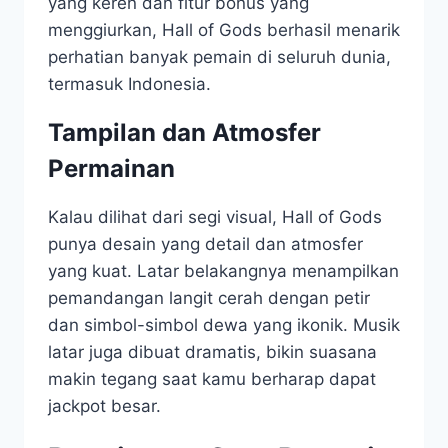
yang keren dan fitur bonus yang
menggiurkan, Hall of Gods berhasil menarik
perhatian banyak pemain di seluruh dunia,
termasuk Indonesia.
Tampilan dan Atmosfer
Permainan
Kalau dilihat dari segi visual, Hall of Gods
punya desain yang detail dan atmosfer
yang kuat. Latar belakangnya menampilkan
pemandangan langit cerah dengan petir
dan simbol-simbol dewa yang ikonik. Musik
latar juga dibuat dramatis, bikin suasana
makin tegang saat kamu berharap dapat
jackpot besar.