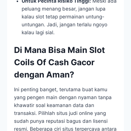
Untuk Pecinta Risiko Tinggi:
Meski ada
peluang menang besar, jangan lupa
kalau slot tetap permainan untung-
untungan. Jadi, jangan terlalu ngoyo
kalau lagi sial.
Di Mana Bisa Main Slot
Coils Of Cash Gacor
dengan Aman?
Ini penting banget, terutama buat kamu
yang pengen main dengan nyaman tanpa
khawatir soal keamanan data dan
transaksi. Pilihlah situs judi online yang
sudah punya reputasi bagus dan lisensi
resmi. Beberapa ciri situs terpercaya antara