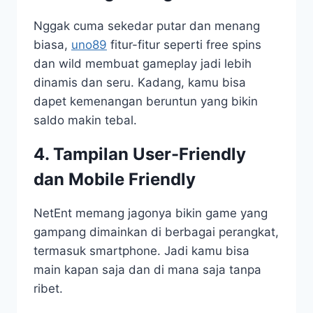
Nggak cuma sekedar putar dan menang
biasa,
uno89
fitur-fitur seperti free spins
dan wild membuat gameplay jadi lebih
dinamis dan seru. Kadang, kamu bisa
dapet kemenangan beruntun yang bikin
saldo makin tebal.
4. Tampilan User-Friendly
dan Mobile Friendly
NetEnt memang jagonya bikin game yang
gampang dimainkan di berbagai perangkat,
termasuk smartphone. Jadi kamu bisa
main kapan saja dan di mana saja tanpa
ribet.