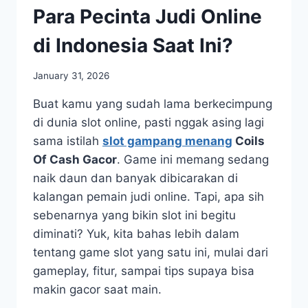
Para Pecinta Judi Online
di Indonesia Saat Ini?
January 31, 2026
Buat kamu yang sudah lama berkecimpung
di dunia slot online, pasti nggak asing lagi
sama istilah
slot gampang menang
Coils
Of Cash Gacor
. Game ini memang sedang
naik daun dan banyak dibicarakan di
kalangan pemain judi online. Tapi, apa sih
sebenarnya yang bikin slot ini begitu
diminati? Yuk, kita bahas lebih dalam
tentang game slot yang satu ini, mulai dari
gameplay, fitur, sampai tips supaya bisa
makin gacor saat main.