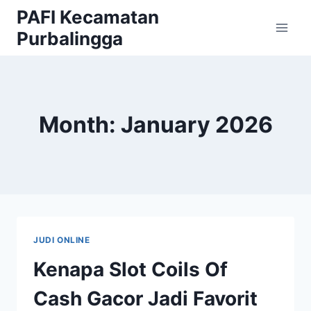
Skip
PAFI Kecamatan
to
Purbalingga
content
Month: January 2026
JUDI ONLINE
Kenapa Slot Coils Of
Cash Gacor Jadi Favorit