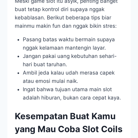
Meski game slot itu asyik, penting banget
buat tetap kontrol diri supaya nggak
kebablasan. Berikut beberapa tips biar
mainmu makin fun dan nggak bikin stres:
Pasang batas waktu bermain supaya
nggak kelamaan mantengin layar.
Jangan pakai uang kebutuhan sehari-
hari buat taruhan.
Ambil jeda kalau udah merasa capek
atau emosi mulai naik.
Ingat bahwa tujuan utama main slot
adalah hiburan, bukan cara cepat kaya.
Kesempatan Buat Kamu
yang Mau Coba Slot Coils