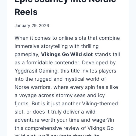
Reels
January 29, 2026
When it comes to online slots that combine
immersive storytelling with thrilling
gameplay,
Vikings Go Wild slot
stands tall
as a formidable contender. Developed by
Yggdrasil Gaming, this title invites players
into the rugged and mystical world of
Norse warriors, where every spin feels like
a voyage across stormy seas and icy
fjords. But is it just another Viking-themed
slot, or does it truly deliver a wild
adventure worth your time and wager?In
this comprehensive review of Vikings Go