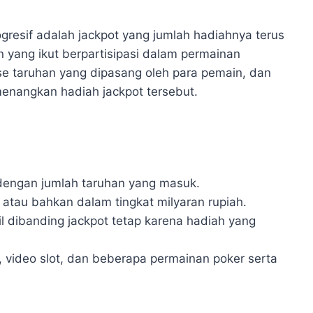
ogresif adalah jackpot yang jumlah hadiahnya terus
yang ikut berpartisipasi dalam permainan
ase taruhan yang dipasang oleh para pemain, dan
nangkan hadiah jackpot tersebut.
dengan jumlah taruhan yang masuk.
atau bahkan dalam tingkat milyaran rupiah.
l dibanding jackpot tetap karena hadiah yang
, video slot, dan beberapa permainan poker serta