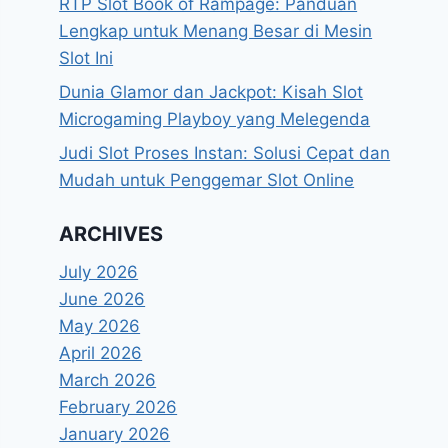
RTP Slot Book of Rampage: Panduan
Lengkap untuk Menang Besar di Mesin
Slot Ini
Dunia Glamor dan Jackpot: Kisah Slot
Microgaming Playboy yang Melegenda
Judi Slot Proses Instan: Solusi Cepat dan
Mudah untuk Penggemar Slot Online
ARCHIVES
July 2026
June 2026
May 2026
April 2026
March 2026
February 2026
January 2026