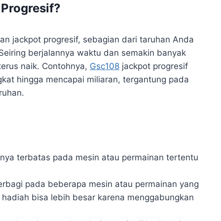
Progresif?
n jackpot progresif, sebagian dari taruhan Anda
Seiring berjalannya waktu dan semakin banyak
 terus naik. Contohnya,
Gsc108
jackpot progresif
ngkat hingga mencapai miliaran, tergantung pada
ruhan.
nya terbatas pada mesin atau permainan tertentu
 terbagi pada beberapa mesin atau permainan yang
a hadiah bisa lebih besar karena menggabungkan