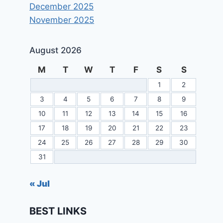
December 2025
November 2025
August 2026
M
T
W
T
F
S
S
1
2
3
4
5
6
7
8
9
10
11
12
13
14
15
16
17
18
19
20
21
22
23
24
25
26
27
28
29
30
31
« Jul
BEST LINKS