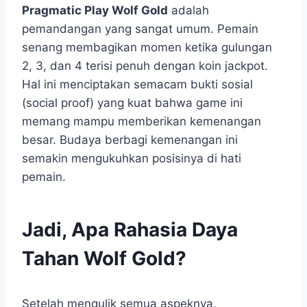
Pragmatic Play Wolf Gold
adalah
pemandangan yang sangat umum. Pemain
senang membagikan momen ketika gulungan
2, 3, dan 4 terisi penuh dengan koin jackpot.
Hal ini menciptakan semacam bukti sosial
(social proof) yang kuat bahwa game ini
memang mampu memberikan kemenangan
besar. Budaya berbagi kemenangan ini
semakin mengukuhkan posisinya di hati
pemain.
Jadi, Apa Rahasia Daya
Tahan Wolf Gold?
Setelah mengulik semua aspeknya,