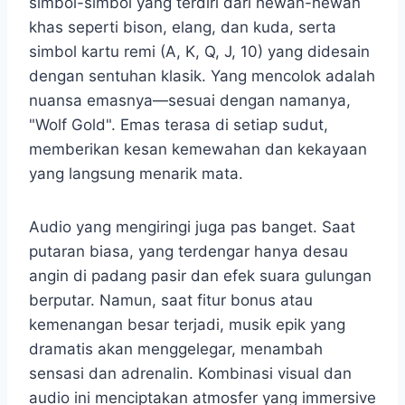
simbol-simbol yang terdiri dari hewan-hewan
khas seperti bison, elang, dan kuda, serta
simbol kartu remi (A, K, Q, J, 10) yang didesain
dengan sentuhan klasik. Yang mencolok adalah
nuansa emasnya—sesuai dengan namanya,
"Wolf Gold". Emas terasa di setiap sudut,
memberikan kesan kemewahan dan kekayaan
yang langsung menarik mata.
Audio yang mengiringi juga pas banget. Saat
putaran biasa, yang terdengar hanya desau
angin di padang pasir dan efek suara gulungan
berputar. Namun, saat fitur bonus atau
kemenangan besar terjadi, musik epik yang
dramatis akan menggelegar, menambah
sensasi dan adrenalin. Kombinasi visual dan
audio ini menciptakan atmosfer yang immersive