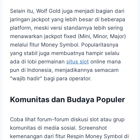
Selain itu, Wolf Gold juga menjadi bagian dari
jaringan jackpot yang lebih besar di beberapa
platform, meski versi standarnya lebih sering
menawarkan jackpot fixed (Mini, Minor, Major)
melalui fitur Money Symbol. Popularitasnya
yang stabil juga membuatnya hampir selalu
ada di lobi permainan
situs slot
online mana
pun di Indonesia, menjadikannya semacam
"wajib hadir" bagi para operator.
Komunitas dan Budaya Populer
Coba lihat forum-forum diskusi slot atau grup
komunitas di media sosial. Screenshot
kemenangan dari fitur Respin Money Symbol di