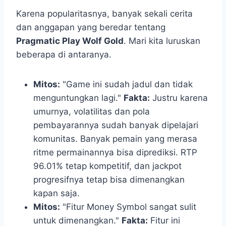
Karena popularitasnya, banyak sekali cerita
dan anggapan yang beredar tentang
Pragmatic Play Wolf Gold
. Mari kita luruskan
beberapa di antaranya.
Mitos:
"Game ini sudah jadul dan tidak
menguntungkan lagi."
Fakta:
Justru karena
umurnya, volatilitas dan pola
pembayarannya sudah banyak dipelajari
komunitas. Banyak pemain yang merasa
ritme permainannya bisa diprediksi. RTP
96.01% tetap kompetitif, dan jackpot
progresifnya tetap bisa dimenangkan
kapan saja.
Mitos:
"Fitur Money Symbol sangat sulit
untuk dimenangkan."
Fakta:
Fitur ini