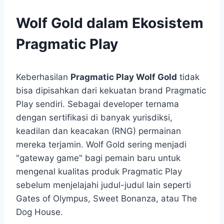
Wolf Gold dalam Ekosistem
Pragmatic Play
Keberhasilan
Pragmatic Play Wolf Gold
tidak
bisa dipisahkan dari kekuatan brand Pragmatic
Play sendiri. Sebagai developer ternama
dengan sertifikasi di banyak yurisdiksi,
keadilan dan keacakan (RNG) permainan
mereka terjamin. Wolf Gold sering menjadi
"gateway game" bagi pemain baru untuk
mengenal kualitas produk Pragmatic Play
sebelum menjelajahi judul-judul lain seperti
Gates of Olympus, Sweet Bonanza, atau The
Dog House.