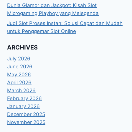
Dunia Glamor dan Jackpot: Kisah Slot
Microgaming Playboy yang Melegenda
Judi Slot Proses Instan: Solusi Cepat dan Mudah
untuk Penggemar Slot Online
ARCHIVES
July 2026
June 2026
May 2026
April 2026
March 2026
February 2026
January 2026
December 2025
November 2025