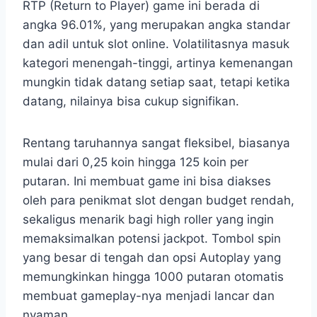
RTP (Return to Player) game ini berada di
angka 96.01%, yang merupakan angka standar
dan adil untuk slot online. Volatilitasnya masuk
kategori menengah-tinggi, artinya kemenangan
mungkin tidak datang setiap saat, tetapi ketika
datang, nilainya bisa cukup signifikan.
Rentang taruhannya sangat fleksibel, biasanya
mulai dari 0,25 koin hingga 125 koin per
putaran. Ini membuat game ini bisa diakses
oleh para penikmat slot dengan budget rendah,
sekaligus menarik bagi high roller yang ingin
memaksimalkan potensi jackpot. Tombol spin
yang besar di tengah dan opsi Autoplay yang
memungkinkan hingga 1000 putaran otomatis
membuat gameplay-nya menjadi lancar dan
nyaman.