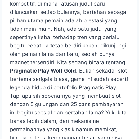
kompetitif, di mana ratusan judul baru
diluncurkan setiap bulannya, bertahan sebagai
pilihan utama pemain adalah prestasi yang
tidak main-main. Nah, ada satu judul yang
sepertinya kebal terhadap tren yang berlalu
begitu cepat. Ia tetap berdiri kokoh, dikunjungi
oleh pemain lama dan baru, seolah punya
magnet tersendiri. Kita sedang bicara tentang
Pragmatic Play Wolf Gold
. Bukan sekadar slot
bertema serigala biasa, game ini sudah seperti
legenda hidup di portofolio Pragmatic Play.
Tapi apa sih sebenarnya yang membuat slot
dengan 5 gulungan dan 25 garis pembayaran
ini begitu spesial dan bertahan lama? Yuk, kita
bahas lebih dalam, dari mekanisme
permainannya yang klasik namun memikat,
hingga potensi kemenangan besar yang bisa