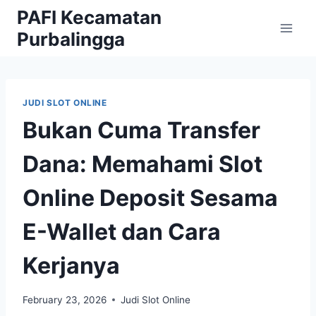
Skip
PAFI Kecamatan
to
Purbalingga
content
JUDI SLOT ONLINE
Bukan Cuma Transfer
Dana: Memahami Slot
Online Deposit Sesama
E-Wallet dan Cara
Kerjanya
February 23, 2026
Judi Slot Online