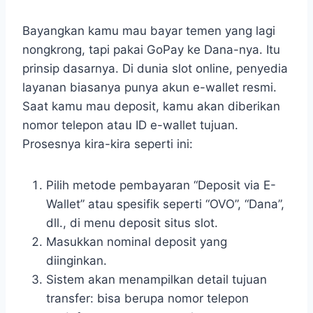
Bayangkan kamu mau bayar temen yang lagi
nongkrong, tapi pakai GoPay ke Dana-nya. Itu
prinsip dasarnya. Di dunia slot online, penyedia
layanan biasanya punya akun e-wallet resmi.
Saat kamu mau deposit, kamu akan diberikan
nomor telepon atau ID e-wallet tujuan.
Prosesnya kira-kira seperti ini:
Pilih metode pembayaran “Deposit via E-
Wallet” atau spesifik seperti “OVO”, “Dana”,
dll., di menu deposit situs slot.
Masukkan nominal deposit yang
diinginkan.
Sistem akan menampilkan detail tujuan
transfer: bisa berupa nomor telepon