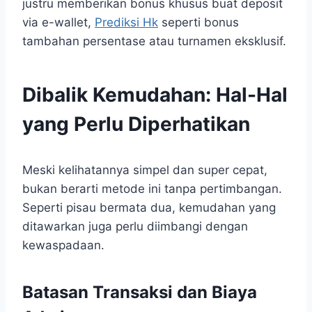
justru memberikan bonus khusus buat deposit
via e-wallet,
Prediksi Hk
seperti bonus
tambahan persentase atau turnamen eksklusif.
Dibalik Kemudahan: Hal-Hal
yang Perlu Diperhatikan
Meski kelihatannya simpel dan super cepat,
bukan berarti metode ini tanpa pertimbangan.
Seperti pisau bermata dua, kemudahan yang
ditawarkan juga perlu diimbangi dengan
kewaspadaan.
Batasan Transaksi dan Biaya