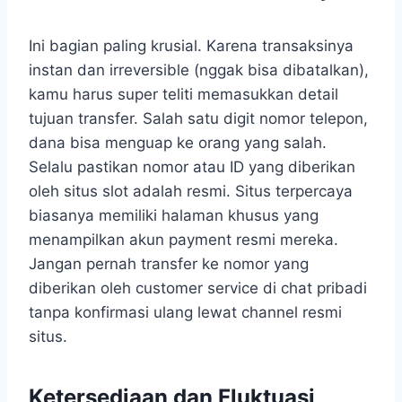
Ini bagian paling krusial. Karena transaksinya
instan dan irreversible (nggak bisa dibatalkan),
kamu harus super teliti memasukkan detail
tujuan transfer. Salah satu digit nomor telepon,
dana bisa menguap ke orang yang salah.
Selalu pastikan nomor atau ID yang diberikan
oleh situs slot adalah resmi. Situs terpercaya
biasanya memiliki halaman khusus yang
menampilkan akun payment resmi mereka.
Jangan pernah transfer ke nomor yang
diberikan oleh customer service di chat pribadi
tanpa konfirmasi ulang lewat channel resmi
situs.
Ketersediaan dan Fluktuasi