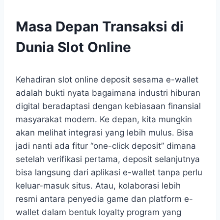
Masa Depan Transaksi di
Dunia Slot Online
Kehadiran slot online deposit sesama e-wallet
adalah bukti nyata bagaimana industri hiburan
digital beradaptasi dengan kebiasaan finansial
masyarakat modern. Ke depan, kita mungkin
akan melihat integrasi yang lebih mulus. Bisa
jadi nanti ada fitur “one-click deposit” dimana
setelah verifikasi pertama, deposit selanjutnya
bisa langsung dari aplikasi e-wallet tanpa perlu
keluar-masuk situs. Atau, kolaborasi lebih
resmi antara penyedia game dan platform e-
wallet dalam bentuk loyalty program yang