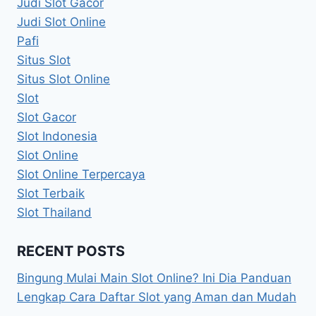
Judi Slot Gacor
Judi Slot Online
Pafi
Situs Slot
Situs Slot Online
Slot
Slot Gacor
Slot Indonesia
Slot Online
Slot Online Terpercaya
Slot Terbaik
Slot Thailand
RECENT POSTS
Bingung Mulai Main Slot Online? Ini Dia Panduan
Lengkap Cara Daftar Slot yang Aman dan Mudah