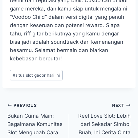
resmi dan reputasi yang baik. Cukup cari di lobi
game mereka, dan kamu siap untuk mengalami
“Voodoo Child” dalam versi digital yang penuh
dengan keseruan dan potensi reward. Siapa
tahu, riff gitar berikutnya yang kamu dengar
bisa jadi adalah soundtrack dari kemenangan
besarmu. Selamat bermain dan biarkan
kebebasan berputar!
Post
#
situs slot gacor hari ini
Tags:
Post
PREVIOUS
NEXT
Bukan Cuma Main:
Reel Love Slot: Lebih
navigation
Bagaimana Komunitas
dari Sekadar Simbol
Slot Mengubah Cara
Buah, Ini Cerita Cinta