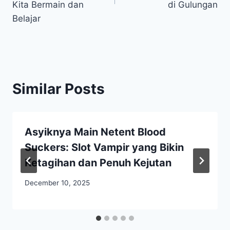
Kita Bermain dan
di Gulungan
Belajar
Similar Posts
Asyiknya Main Netent Blood
Suckers: Slot Vampir yang Bikin
Ketagihan dan Penuh Kejutan
December 10, 2025