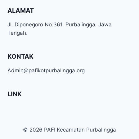
ALAMAT
Jl. Diponegoro No.361, Purbalingga, Jawa
Tengah.
KONTAK
Admin@pafikotpurbalingga.org
LINK
© 2026 PAFI Kecamatan Purbalingga