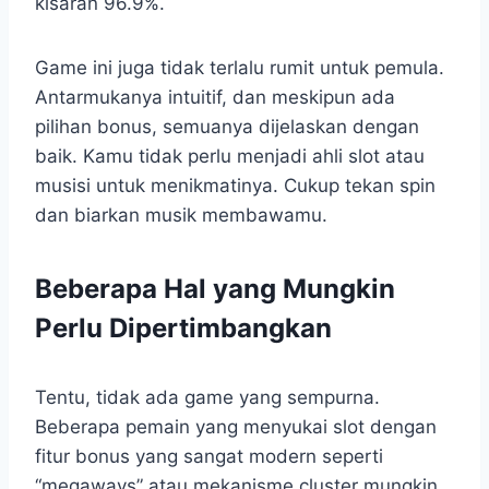
kisaran 96.9%.
Game ini juga tidak terlalu rumit untuk pemula.
Antarmukanya intuitif, dan meskipun ada
pilihan bonus, semuanya dijelaskan dengan
baik. Kamu tidak perlu menjadi ahli slot atau
musisi untuk menikmatinya. Cukup tekan spin
dan biarkan musik membawamu.
Beberapa Hal yang Mungkin
Perlu Dipertimbangkan
Tentu, tidak ada game yang sempurna.
Beberapa pemain yang menyukai slot dengan
fitur bonus yang sangat modern seperti
“megaways” atau mekanisme cluster mungkin