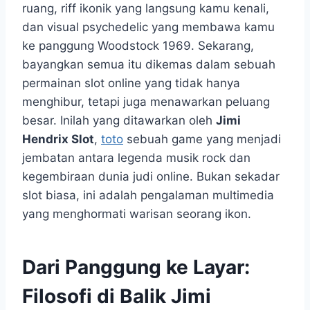
ruang, riff ikonik yang langsung kamu kenali,
dan visual psychedelic yang membawa kamu
ke panggung Woodstock 1969. Sekarang,
bayangkan semua itu dikemas dalam sebuah
permainan slot online yang tidak hanya
menghibur, tetapi juga menawarkan peluang
besar. Inilah yang ditawarkan oleh
Jimi
Hendrix Slot
,
toto
sebuah game yang menjadi
jembatan antara legenda musik rock dan
kegembiraan dunia judi online. Bukan sekadar
slot biasa, ini adalah pengalaman multimedia
yang menghormati warisan seorang ikon.
Dari Panggung ke Layar:
Filosofi di Balik Jimi