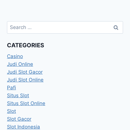
Search
for:
CATEGORIES
Casino
Judi Online
Judi Slot Gacor
Judi Slot Online
Pafi
Situs Slot
Situs Slot Online
Slot
Slot Gacor
Slot Indonesia