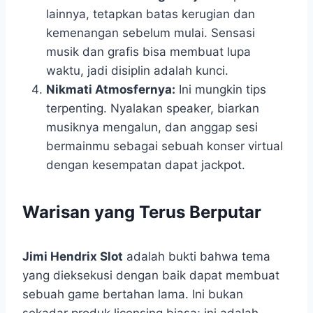
lainnya, tetapkan batas kerugian dan
kemenangan sebelum mulai. Sensasi
musik dan grafis bisa membuat lupa
waktu, jadi disiplin adalah kunci.
Nikmati Atmosfernya:
Ini mungkin tips
terpenting. Nyalakan speaker, biarkan
musiknya mengalun, dan anggap sesi
bermainmu sebagai sebuah konser virtual
dengan kesempatan dapat jackpot.
Warisan yang Terus Berputar
Jimi Hendrix Slot
adalah bukti bahwa tema
yang dieksekusi dengan baik dapat membuat
sebuah game bertahan lama. Ini bukan
sekadar produk licensing biasa; ini adalah