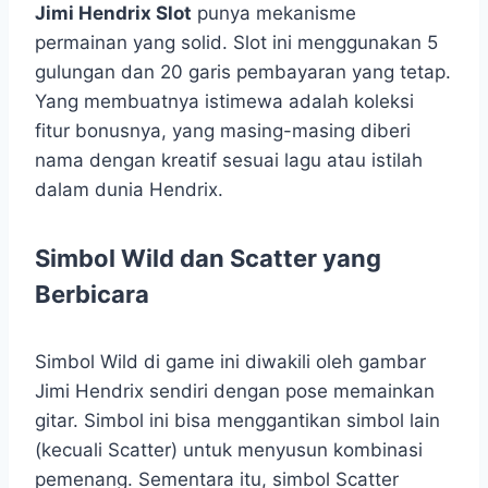
Jimi Hendrix Slot
punya mekanisme
permainan yang solid. Slot ini menggunakan 5
gulungan dan 20 garis pembayaran yang tetap.
Yang membuatnya istimewa adalah koleksi
fitur bonusnya, yang masing-masing diberi
nama dengan kreatif sesuai lagu atau istilah
dalam dunia Hendrix.
Simbol Wild dan Scatter yang
Berbicara
Simbol Wild di game ini diwakili oleh gambar
Jimi Hendrix sendiri dengan pose memainkan
gitar. Simbol ini bisa menggantikan simbol lain
(kecuali Scatter) untuk menyusun kombinasi
pemenang. Sementara itu, simbol Scatter