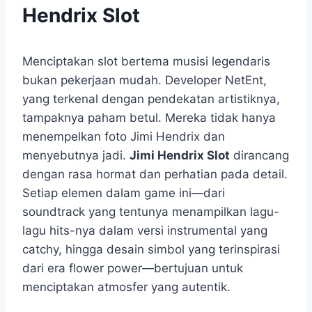
Hendrix Slot
Menciptakan slot bertema musisi legendaris
bukan pekerjaan mudah. Developer NetEnt,
yang terkenal dengan pendekatan artistiknya,
tampaknya paham betul. Mereka tidak hanya
menempelkan foto Jimi Hendrix dan
menyebutnya jadi.
Jimi Hendrix Slot
dirancang
dengan rasa hormat dan perhatian pada detail.
Setiap elemen dalam game ini—dari
soundtrack yang tentunya menampilkan lagu-
lagu hits-nya dalam versi instrumental yang
catchy, hingga desain simbol yang terinspirasi
dari era flower power—bertujuan untuk
menciptakan atmosfer yang autentik.