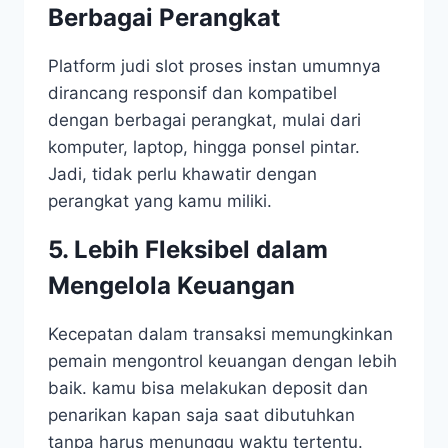
Berbagai Perangkat
Platform judi slot proses instan umumnya
dirancang responsif dan kompatibel
dengan berbagai perangkat, mulai dari
komputer, laptop, hingga ponsel pintar.
Jadi, tidak perlu khawatir dengan
perangkat yang kamu miliki.
5. Lebih Fleksibel dalam
Mengelola Keuangan
Kecepatan dalam transaksi memungkinkan
pemain mengontrol keuangan dengan lebih
baik. kamu bisa melakukan deposit dan
penarikan kapan saja saat dibutuhkan
tanpa harus menunggu waktu tertentu.