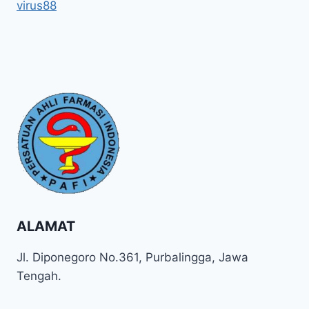
virus88
ALAMAT
Jl. Diponegoro No.361, Purbalingga, Jawa
Tengah.