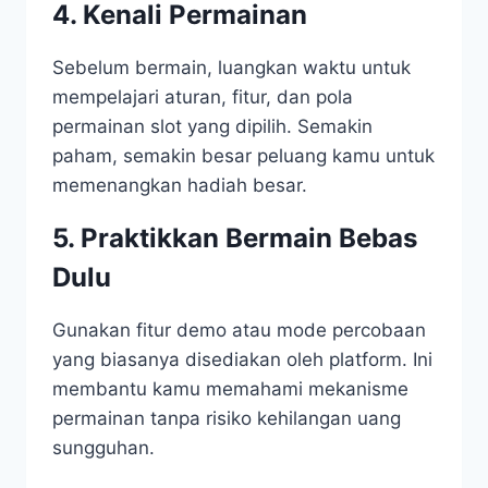
4. Kenali Permainan
Sebelum bermain, luangkan waktu untuk
mempelajari aturan, fitur, dan pola
permainan slot yang dipilih. Semakin
paham, semakin besar peluang kamu untuk
memenangkan hadiah besar.
5. Praktikkan Bermain Bebas
Dulu
Gunakan fitur demo atau mode percobaan
yang biasanya disediakan oleh platform. Ini
membantu kamu memahami mekanisme
permainan tanpa risiko kehilangan uang
sungguhan.