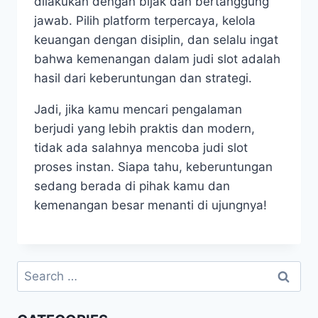
dilakukan dengan bijak dan bertanggung
jawab. Pilih platform terpercaya, kelola
keuangan dengan disiplin, dan selalu ingat
bahwa kemenangan dalam judi slot adalah
hasil dari keberuntungan dan strategi.
Jadi, jika kamu mencari pengalaman
berjudi yang lebih praktis dan modern,
tidak ada salahnya mencoba judi slot
proses instan. Siapa tahu, keberuntungan
sedang berada di pihak kamu dan
kemenangan besar menanti di ujungnya!
Search
for: