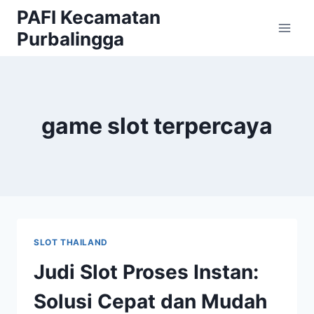
Skip
PAFI Kecamatan
to
Purbalingga
content
game slot terpercaya
SLOT THAILAND
Judi Slot Proses Instan:
Solusi Cepat dan Mudah