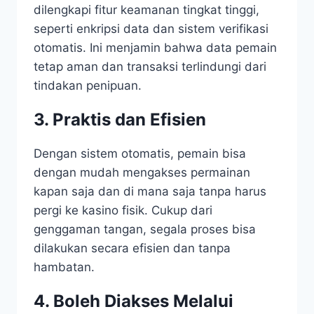
dilengkapi fitur keamanan tingkat tinggi,
seperti enkripsi data dan sistem verifikasi
otomatis. Ini menjamin bahwa data pemain
tetap aman dan transaksi terlindungi dari
tindakan penipuan.
3. Praktis dan Efisien
Dengan sistem otomatis, pemain bisa
dengan mudah mengakses permainan
kapan saja dan di mana saja tanpa harus
pergi ke kasino fisik. Cukup dari
genggaman tangan, segala proses bisa
dilakukan secara efisien dan tanpa
hambatan.
4. Boleh Diakses Melalui