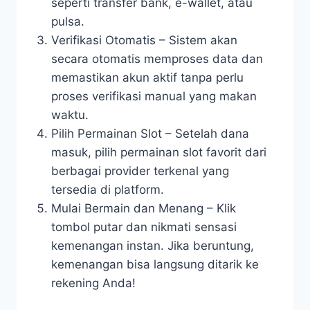
seperti transfer bank, e-wallet, atau
pulsa.
Verifikasi Otomatis – Sistem akan
secara otomatis memproses data dan
memastikan akun aktif tanpa perlu
proses verifikasi manual yang makan
waktu.
Pilih Permainan Slot – Setelah dana
masuk, pilih permainan slot favorit dari
berbagai provider terkenal yang
tersedia di platform.
Mulai Bermain dan Menang – Klik
tombol putar dan nikmati sensasi
kemenangan instan. Jika beruntung,
kemenangan bisa langsung ditarik ke
rekening Anda!