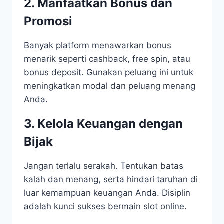
2. Manfaatkan Bonus dan
Promosi
Banyak platform menawarkan bonus
menarik seperti cashback, free spin, atau
bonus deposit. Gunakan peluang ini untuk
meningkatkan modal dan peluang menang
Anda.
3. Kelola Keuangan dengan
Bijak
Jangan terlalu serakah. Tentukan batas
kalah dan menang, serta hindari taruhan di
luar kemampuan keuangan Anda. Disiplin
adalah kunci sukses bermain slot online.