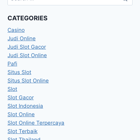
for:
CATEGORIES
Casino
Judi Online
Judi Slot Gacor
Judi Slot Online
Pafi
Situs Slot
Situs Slot Online
Slot
Slot Gacor
Slot Indonesia
Slot Online
Slot Online Terpercaya
Slot Terbaik
Slot Thailand