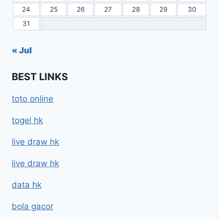
24
25
26
27
28
29
30
31
« Jul
BEST LINKS
toto online
togel hk
live draw hk
live draw hk
data hk
bola gacor