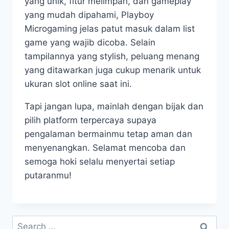
yang unik, fitur melimpah, dan gameplay
yang mudah dipahami, Playboy
Microgaming jelas patut masuk dalam list
game yang wajib dicoba. Selain
tampilannya yang stylish, peluang menang
yang ditawarkan juga cukup menarik untuk
ukuran slot online saat ini.
Tapi jangan lupa, mainlah dengan bijak dan
pilih platform terpercaya supaya
pengalaman bermainmu tetap aman dan
menyenangkan. Selamat mencoba dan
semoga hoki selalu menyertai setiap
putaranmu!
Search