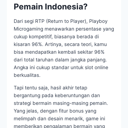
Pemain Indonesia?
Dari segi RTP (Return to Player), Playboy
Microgaming menawarkan persentase yang
cukup kompetitif, biasanya berada di
kisaran 96%. Artinya, secara teori, kamu
bisa mendapatkan kembali sekitar 96%
dari total taruhan dalam jangka panjang.
Angka ini cukup standar untuk slot online
berkualitas.
Tapi tentu saja, hasil akhir tetap
bergantung pada keberuntungan dan
strategi bermain masing-masing pemain.
Yang jelas, dengan fitur bonus yang
melimpah dan desain menarik, game ini
memberikan pengalaman bermain yang