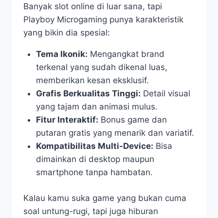
Banyak slot online di luar sana, tapi
Playboy Microgaming punya karakteristik
yang bikin dia spesial:
Tema Ikonik:
Mengangkat brand
terkenal yang sudah dikenal luas,
memberikan kesan eksklusif.
Grafis Berkualitas Tinggi:
Detail visual
yang tajam dan animasi mulus.
Fitur Interaktif:
Bonus game dan
putaran gratis yang menarik dan variatif.
Kompatibilitas Multi-Device:
Bisa
dimainkan di desktop maupun
smartphone tanpa hambatan.
Kalau kamu suka game yang bukan cuma
soal untung-rugi, tapi juga hiburan