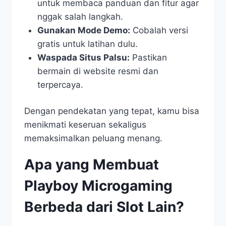
untuk membaca panduan dan fitur agar
nggak salah langkah.
Gunakan Mode Demo:
Cobalah versi
gratis untuk latihan dulu.
Waspada Situs Palsu:
Pastikan
bermain di website resmi dan
terpercaya.
Dengan pendekatan yang tepat, kamu bisa
menikmati keseruan sekaligus
memaksimalkan peluang menang.
Apa yang Membuat
Playboy Microgaming
Berbeda dari Slot Lain?