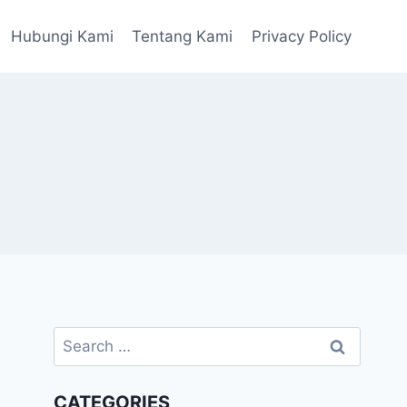
Hubungi Kami
Tentang Kami
Privacy Policy
Search
for:
CATEGORIES