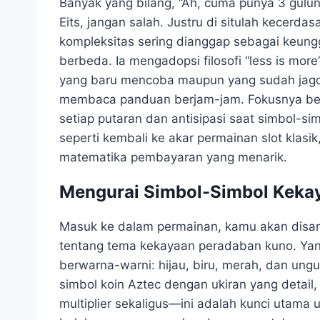
Banyak yang bilang, “Ah, cuma punya 3 gulu
Eits, jangan salah. Justru di situlah kecerd
kompleksitas sering dianggap sebagai keungg
berbeda. Ia mengadopsi filosofi “less is mo
yang baru mencoba maupun yang sudah jag
membaca panduan berjam-jam. Fokusnya berge
setiap putaran dan antisipasi saat simbol-si
seperti kembali ke akar permainan slot klasi
matematika pembayaran yang menarik.
Mengurai Simbol-Simbol Keka
Masuk ke dalam permainan, kamu akan disam
tentang tema kekayaan peradaban kuno. Yang
berwarna-warni: hijau, biru, merah, dan ungu
simbol koin Aztec dengan ukiran yang detail,
multiplier sekaligus—ini adalah kunci utam