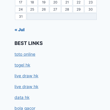
17
18
19
20
21
22
23
24
25
26
27
28
29
30
31
« Jul
BEST LINKS
toto online
togel hk
live draw hk
live draw hk
data hk
bola gacor