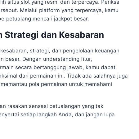
h situs slot yang resmi dan terpercaya. Periksa
 tersebut. Melalui platform yang terpercaya, kamu
erpetualang mencari jackpot besar.
 Strategi dan Kesabaran
kesabaran, strategi, dan pengelolaan keuangan
 besar. Dengan understanding fitur,
rmain secara bertanggung jawab, kamu dapat
simal dari permainan ini. Tidak ada salahnya juga
an memantau pola permainan untuk memahami
an rasakan sensasi petualangan yang tak
nyertai setiap langkah Anda, dan jangan lupa