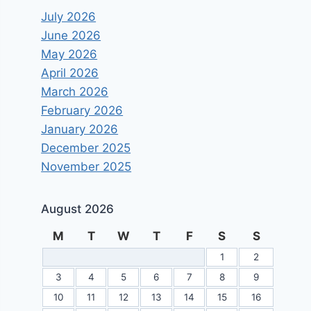
July 2026
June 2026
May 2026
April 2026
March 2026
February 2026
January 2026
December 2025
November 2025
August 2026
M
T
W
T
F
S
S
1
2
3
4
5
6
7
8
9
10
11
12
13
14
15
16