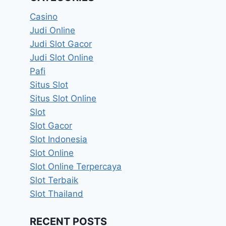
Casino
Judi Online
Judi Slot Gacor
Judi Slot Online
Pafi
Situs Slot
Situs Slot Online
Slot
Slot Gacor
Slot Indonesia
Slot Online
Slot Online Terpercaya
Slot Terbaik
Slot Thailand
RECENT POSTS