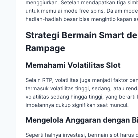
menggiurkan. Setelah mendapatkan tiga simb
untuk memulai mode free spins. Dalam mode i
hadiah-hadiah besar bisa mengintip kapan sa
Strategi Bermain Smart de
Rampage
Memahami Volatilitas Slot
Selain RTP, volatilitas juga menjadi faktor p
termasuk volatilitas tinggi, sedang, atau r
volatilitas sedang hingga tinggi, yang berar
imbalannya cukup signifikan saat muncul.
Mengelola Anggaran dengan Bi
Seperti halnya investasi, bermain slot haru