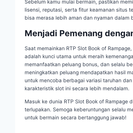
Sebelum kamu mulai bermain, pastikan memili
lisensi, reputasi, serta fitur keamanan situs
bisa merasa lebih aman dan nyaman dalam b
Menjadi Pemenang dengan
Saat memainkan RTP Slot Book of Rampage, 
adalah kunci utama untuk meraih kemenangan
memanfaatkan peluang bonus, dan selalu be
meningkatkan peluang mendapatkan hasil mak
untuk mencoba berbagai variasi taruhan d
karakteristik slot ini secara lebih mendalam.
Masuk ke dunia RTP Slot Book of Rampage d
terlupakan. Semoga keberuntungan selalu me
untuk bermain secara bertanggung jawab!