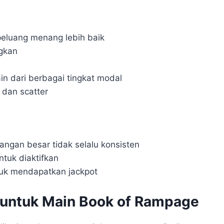
eluang menang lebih baik
gkan
in dari berbagai tingkat modal
 dan scatter
nangan besar tidak selalu konsisten
tuk diaktifkan
uk mendapatkan jackpot
ya untuk Main Book of Rampage