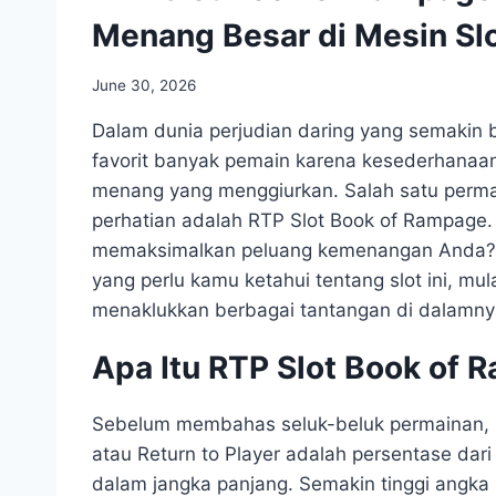
Menang Besar di Mesin Slo
June 30, 2026
Dalam dunia perjudian daring yang semakin b
favorit banyak pemain karena kesederhanaan
menang yang menggiurkan. Salah satu perma
perhatian adalah RTP Slot Book of Rampage
memaksimalkan peluang kemenangan Anda? A
yang perlu kamu ketahui tentang slot ini, mulai
menaklukkan berbagai tantangan di dalamnya. 
Apa Itu RTP Slot Book of
Sebelum membahas seluk-beluk permainan, mar
atau Return to Player adalah persentase dar
dalam jangka panjang. Semakin tinggi angka