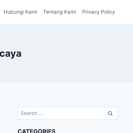
Hubungi Kami
Tentang Kami
Privacy Policy
rcaya
Search
for:
CATEGORIES