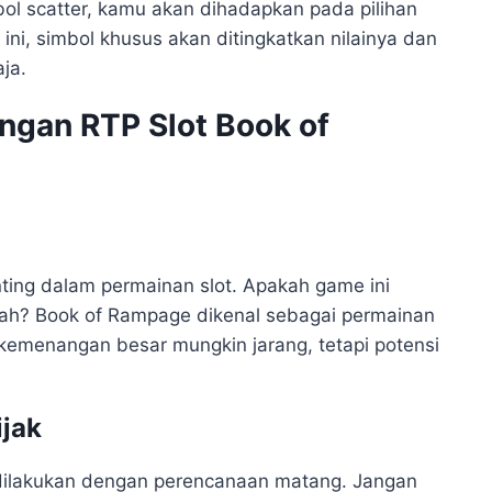
ol scatter, kamu akan dihadapkan pada pilihan
ni, simbol khusus akan ditingkatkan nilainya dan
ja.
ngan RTP Slot Book of
enting dalam permainan slot. Apakah game ini
endah? Book of Rampage dikenal sebagai permainan
ti kemenangan besar mungkin jarang, tetapi potensi
jak
s dilakukan dengan perencanaan matang. Jangan