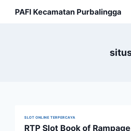
Skip
PAFI Kecamatan Purbalingga
to
content
situ
SLOT ONLINE TERPERCAYA
RTP Slot Book of Rampage