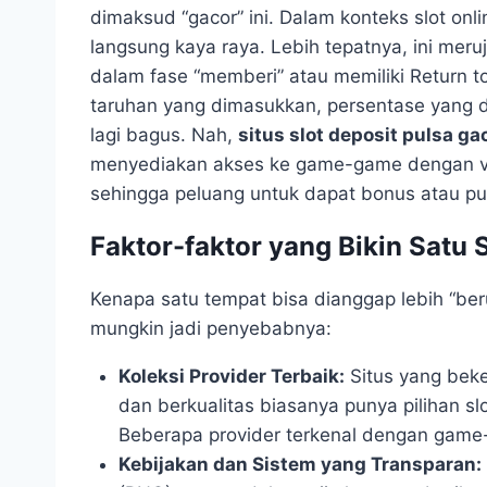
dimaksud “gacor” ini. Dalam konteks slot onli
langsung kaya raya. Lebih tepatnya, ini mer
dalam fase “memberi” atau memiliki Return to 
taruhan yang dimasukkan, persentase yang
lagi bagus. Nah,
situs slot deposit pulsa ga
menyediakan akses ke game-game dengan vola
sehingga peluang untuk dapat bonus atau puta
Faktor-faktor yang Bikin Satu 
Kenapa satu tempat bisa dianggap lebih “ber
mungkin jadi penyebabnya:
Koleksi Provider Terbaik:
Situs yang bek
dan berkualitas biasanya punya pilihan s
Beberapa provider terkenal dengan game-
Kebijakan dan Sistem yang Transparan: