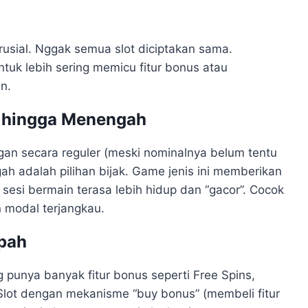
krusial. Nggak semua slot diciptakan sama.
uk lebih sering memicu fitur bonus atau
n.
h hingga Menengah
n secara reguler (meski nominalnya belum tentu
gah adalah pilihan bijak. Game jenis ini memberikan
 sesi bermain terasa lebih hidup dan “gacor”. Cocok
 modal terjangkau.
mpah
g punya banyak fitur bonus seperti Free Spins,
. Slot dengan mekanisme “buy bonus” (membeli fitur