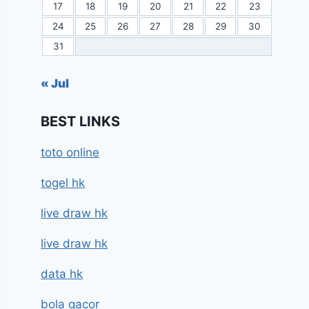
17
18
19
20
21
22
23
24
25
26
27
28
29
30
31
« Jul
BEST LINKS
toto online
togel hk
live draw hk
live draw hk
data hk
bola gacor