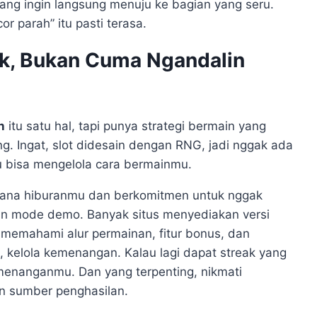
yang ingin langsung menuju ke bagian yang seru.
or parah” itu pasti terasa.
ak, Bukan Cuma Ngandalin
h
itu satu hal, tapi punya strategi bermain yang
ing. Ingat, slot didesain dengan RNG, jadi nggak ada
 bisa mengelola cara bermainmu.
 dana hiburanmu dan berkomitmen untuk nggak
n mode demo. Banyak situs menyediakan versi
 memahami alur permainan, fitur bonus, dan
a, kelola kemenangan. Kalau lagi dapat streak yang
menanganmu. Dan yang terpenting, nikmati
an sumber penghasilan.