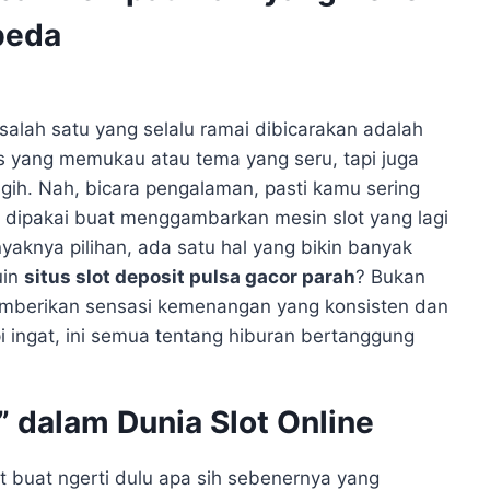
beda
salah satu yang selalu ramai dibicarakan adalah
fis yang memukau atau tema yang seru, tapi juga
agih. Nah, bicara pengalaman, pasti kamu sering
ang dipakai buat menggambarkan mesin slot yang lagi
yaknya pilihan, ada satu hal yang bikin banyak
uin
situs slot deposit pulsa gacor parah
? Bukan
emberikan sensasi kemenangan yang konsisten dan
i ingat, ini semua tentang hiburan bertanggung
dalam Dunia Slot Online
et buat ngerti dulu apa sih sebenernya yang