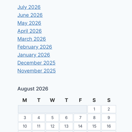
July 2026
June 2026
May 2026
April 2026
March 2026
February 2026
January 2026
December 2025
November 2025
August 2026
M
T
W
T
F
S
S
1
2
3
4
5
6
7
8
9
10
11
12
13
14
15
16