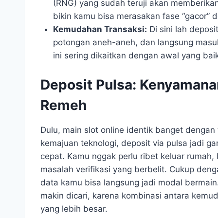
(RNG) yang sudah teruji akan memberikan
bikin kamu bisa merasakan fase “gacor” d
Kemudahan Transaksi:
Di sini lah deposi
potongan aneh-aneh, dan langsung masuk,
ini sering dikaitkan dengan awal yang ba
Deposit Pulsa: Kenyamana
Remeh
Dulu, main slot online identik banget dengan
kemajuan teknologi, deposit via pulsa jadi 
cepat. Kamu nggak perlu ribet keluar rumah,
masalah verifikasi yang berbelit. Cukup den
data kamu bisa langsung jadi modal bermain. 
makin dicari, karena kombinasi antara kem
yang lebih besar.