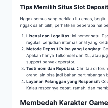
Tips Memilih Situs Slot Deposi
Nggak semua yang berkilau itu emas, begitu 
nggak salah pilih, perhatikan beberapa hal be
Lisensi dan Legalitas:
Ini nomor satu. Pa
regulasi perjudian internasional yang kre
Metode Deposit Pulsa yang Lengkap:
Cek
Apakah hanya Telkomsel dan XL, atau jug
support banyak operator.
Testimoni dan Reputasi:
Cari tau di for
orang lain bisa jadi bahan pertimbangan be
Layanan Pelanggan yang Responsif:
Cob
Kalau responnya cepat, ramah, dan memba
Membedah Karakter Game S