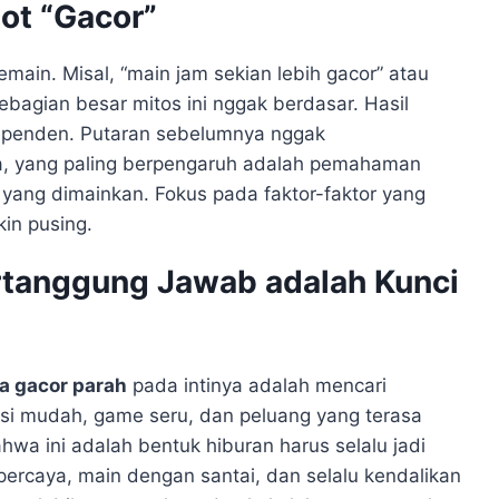
lot “Gacor”
main. Misal, “main jam sekian lebih gacor” atau
Sebagian besar mitos ini nggak berdasar. Hasil
dependen. Putaran sebelumnya nggak
a, yang paling berpengaruh adalah pemahaman
e yang dimainkan. Fokus pada faktor-faktor yang
kin pusing.
rtanggung Jawab adalah Kunci
sa gacor parah
pada intinya adalah mencari
si mudah, game seru, dan peluang yang terasa
hwa ini adalah bentuk hiburan harus selalu jadi
erpercaya, main dengan santai, dan selalu kendalikan