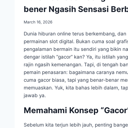
bener Ngasih Sensasi Ber
March 16, 2026
Dunia hiburan online terus berkembang, dan 
permainan slot digital. Bukan cuma soal gra
pengalaman bermain itu sendiri yang bikin n
dengar istilah “gacor” kan? Ya, itu istilah y
rajin ngasih kemenangan. Tapi, di tengah ban
pemain penasaran: bagaimana caranya nem
cuma gacor biasa, tapi yang benar-benar m
memuaskan. Yuk, kita bahas lebih dalam, tap
jawab ya.
Memahami Konsep “Gacor” 
Sebelum kita terjun lebih jauh, penting bang