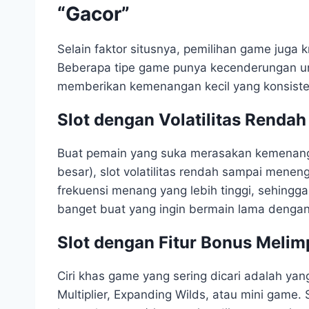
“Gacor”
Selain faktor situsnya, pemilihan game juga 
Beberapa tipe game punya kecenderungan unt
memberikan kemenangan kecil yang konsiste
Slot dengan Volatilitas Renda
Buat pemain yang suka merasakan kemenanga
besar), slot volatilitas rendah sampai menen
frekuensi menang yang lebih tinggi, sehingga
banget buat yang ingin bermain lama dengan
Slot dengan Fitur Bonus Meli
Ciri khas game yang sering dicari adalah yan
Multiplier, Expanding Wilds, atau mini game