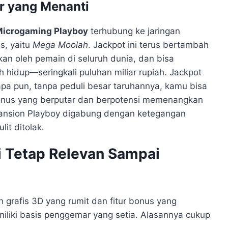
ar yang Menanti
icrogaming Playboy
terhubung ke jaringan
s, yaitu
Mega Moolah
. Jackpot ini terus bertambah
kan oleh pemain di seluruh dunia, dan bisa
idup—seringkali puluhan miliar rupiah. Jackpot
 apa pun, tanpa peduli besar taruhannya, kamu bisa
onus yang berputar dan berpotensi memenangkan
ansion Playboy digabung dengan ketegangan
it ditolak.
i Tetap Relevan Sampai
 grafis 3D yang rumit dan fitur bonus yang
 memiliki basis penggemar yang setia. Alasannya cukup