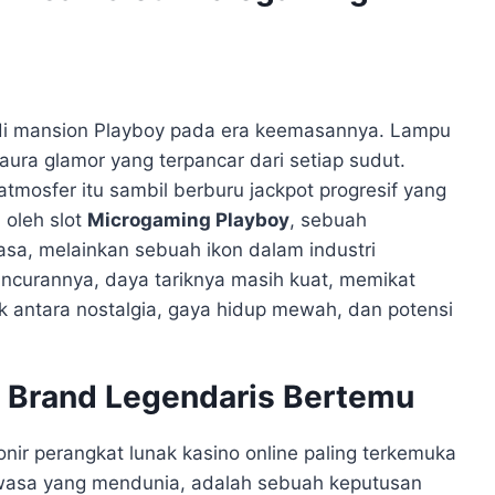
di mansion Playboy pada era keemasannya. Lampu
ura glamor yang terpancar dari setiap sudut.
mosfer itu sambil berburu jackpot progresif yang
 oleh slot
Microgaming Playboy
, sebuah
asa, melainkan sebuah ikon dalam industri
uncurannya, daya tariknya masih kuat, memikat
 antara nostalgia, gaya hidup mewah, dan potensi
a Brand Legendaris Bertemu
onir perangkat lunak kasino online paling terkemuka
ewasa yang mendunia, adalah sebuah keputusan