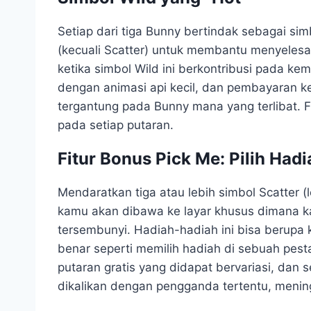
Setiap dari tiga Bunny bertindak sebagai sim
(kecuali Scatter) untuk membantu menyelesa
ketika simbol Wild ini berkontribusi pada 
dengan animasi api kecil, dan pembayaran k
tergantung pada Bunny mana yang terlibat. F
pada setiap putaran.
Fitur Bonus Pick Me: Pilih Had
Mendaratkan tiga atau lebih simbol Scatter (
kamu akan dibawa ke layar khusus dimana ka
tersembunyi. Hadiah-hadiah ini bisa berupa k
benar seperti memilih hadiah di sebuah pes
putaran gratis yang didapat bervariasi, dan
dikalikan dengan pengganda tertentu, menin