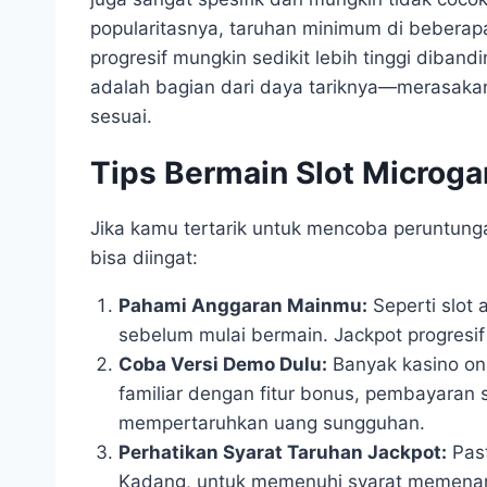
popularitasnya, taruhan minimum di beberapa 
progresif mungkin sedikit lebih tinggi diband
adalah bagian dari daya tariknya—merasak
sesuai.
Tips Bermain Slot Microg
Jika kamu tertarik untuk mencoba peruntunga
bisa diingat:
Pahami Anggaran Mainmu:
Seperti slot
sebelum mulai bermain. Jackpot progresif 
Coba Versi Demo Dulu:
Banyak kasino on
familiar dengan fitur bonus, pembayaran
mempertaruhkan uang sungguhan.
Perhatikan Syarat Taruhan Jackpot:
Past
Kadang, untuk memenuhi syarat memenan