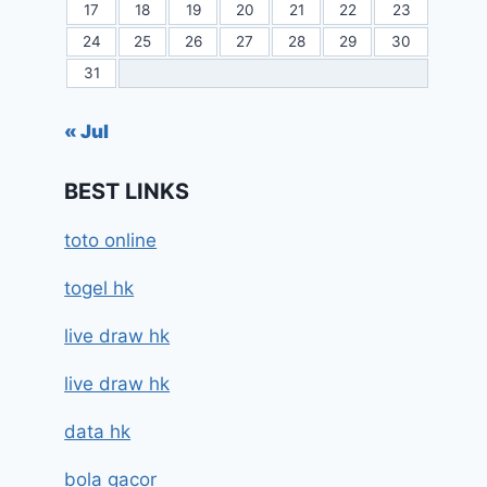
17
18
19
20
21
22
23
24
25
26
27
28
29
30
31
« Jul
BEST LINKS
toto online
togel hk
live draw hk
live draw hk
data hk
bola gacor