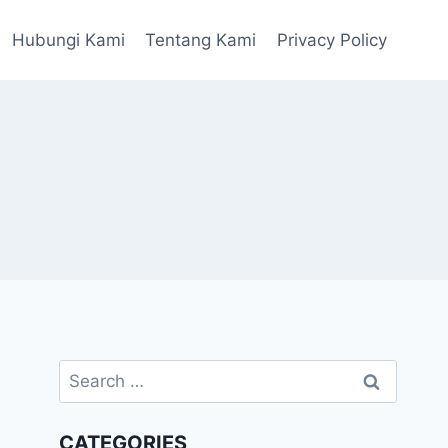
Hubungi Kami
Tentang Kami
Privacy Policy
Search
for:
CATEGORIES