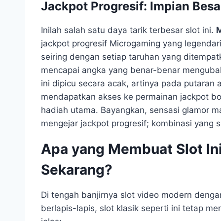
Jackpot Progresif: Impian Bes
Inilah salah satu daya tarik terbesar slot ini.
M
jackpot progresif Microgaming yang legendari
seiring dengan setiap taruhan yang ditempat
mencapai angka yang benar-benar mengubah h
ini dipicu secara acak, artinya pada putaran
mendapatkan akses ke permainan jackpot b
hadiah utama. Bayangkan, sensasi glamor m
mengejar jackpot progresif; kombinasi yang sul
Apa yang Membuat Slot In
Sekarang?
Di tengah banjirnya slot video modern dengan
berlapis-lapis, slot klasik seperti ini tetap