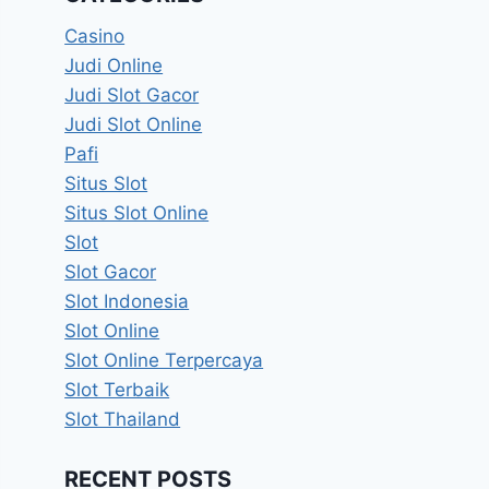
Casino
Judi Online
Judi Slot Gacor
Judi Slot Online
Pafi
Situs Slot
Situs Slot Online
Slot
Slot Gacor
Slot Indonesia
Slot Online
Slot Online Terpercaya
Slot Terbaik
Slot Thailand
RECENT POSTS