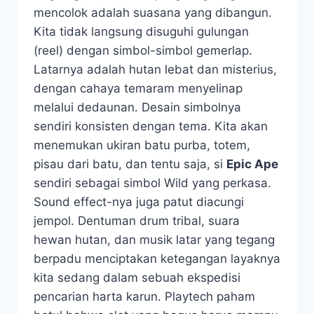
mencolok adalah suasana yang dibangun.
Kita tidak langsung disuguhi gulungan
(reel) dengan simbol-simbol gemerlap.
Latarnya adalah hutan lebat dan misterius,
dengan cahaya temaram menyelinap
melalui dedaunan. Desain simbolnya
sendiri konsisten dengan tema. Kita akan
menemukan ukiran batu purba, totem,
pisau dari batu, dan tentu saja, si
Epic Ape
sendiri sebagai simbol Wild yang perkasa.
Sound effect-nya juga patut diacungi
jempol. Dentuman drum tribal, suara
hewan hutan, dan musik latar yang tegang
berpadu menciptakan ketegangan layaknya
kita sedang dalam sebuah ekspedisi
pencarian harta karun. Playtech paham