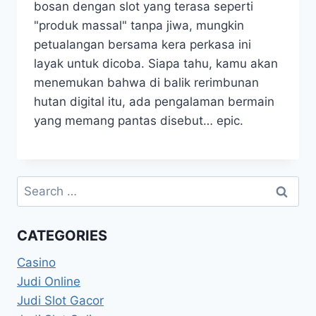
bosan dengan slot yang terasa seperti
"produk massal" tanpa jiwa, mungkin
petualangan bersama kera perkasa ini
layak untuk dicoba. Siapa tahu, kamu akan
menemukan bahwa di balik rerimbunan
hutan digital itu, ada pengalaman bermain
yang memang pantas disebut… epic.
Search
for:
CATEGORIES
Casino
Judi Online
Judi Slot Gacor