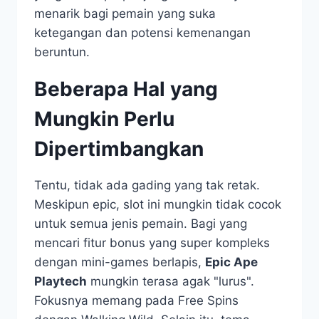
menarik bagi pemain yang suka
ketegangan dan potensi kemenangan
beruntun.
Beberapa Hal yang
Mungkin Perlu
Dipertimbangkan
Tentu, tidak ada gading yang tak retak.
Meskipun epic, slot ini mungkin tidak cocok
untuk semua jenis pemain. Bagi yang
mencari fitur bonus yang super kompleks
dengan mini-games berlapis,
Epic Ape
Playtech
mungkin terasa agak "lurus".
Fokusnya memang pada Free Spins