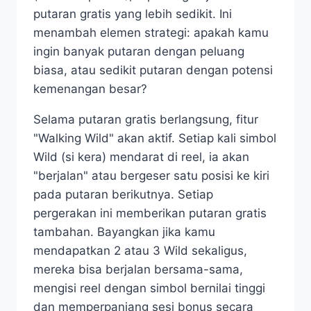
putaran gratis yang lebih sedikit. Ini
menambah elemen strategi: apakah kamu
ingin banyak putaran dengan peluang
biasa, atau sedikit putaran dengan potensi
kemenangan besar?
Selama putaran gratis berlangsung, fitur
"Walking Wild" akan aktif. Setiap kali simbol
Wild (si kera) mendarat di reel, ia akan
"berjalan" atau bergeser satu posisi ke kiri
pada putaran berikutnya. Setiap
pergerakan ini memberikan putaran gratis
tambahan. Bayangkan jika kamu
mendapatkan 2 atau 3 Wild sekaligus,
mereka bisa berjalan bersama-sama,
mengisi reel dengan simbol bernilai tinggi
dan memperpanjang sesi bonus secara