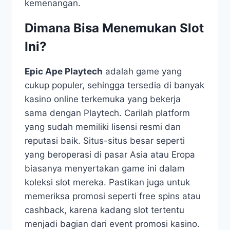
kemenangan.
Dimana Bisa Menemukan Slot
Ini?
Epic Ape Playtech
adalah game yang
cukup populer, sehingga tersedia di banyak
kasino online terkemuka yang bekerja
sama dengan Playtech. Carilah platform
yang sudah memiliki lisensi resmi dan
reputasi baik. Situs-situs besar seperti
yang beroperasi di pasar Asia atau Eropa
biasanya menyertakan game ini dalam
koleksi slot mereka. Pastikan juga untuk
memeriksa promosi seperti free spins atau
cashback, karena kadang slot tertentu
menjadi bagian dari event promosi kasino.