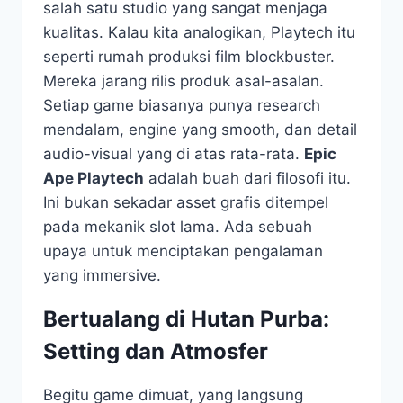
salah satu studio yang sangat menjaga
kualitas. Kalau kita analogikan, Playtech itu
seperti rumah produksi film blockbuster.
Mereka jarang rilis produk asal-asalan.
Setiap game biasanya punya research
mendalam, engine yang smooth, dan detail
audio-visual yang di atas rata-rata.
Epic
Ape Playtech
adalah buah dari filosofi itu.
Ini bukan sekadar asset grafis ditempel
pada mekanik slot lama. Ada sebuah
upaya untuk menciptakan pengalaman
yang immersive.
Bertualang di Hutan Purba:
Setting dan Atmosfer
Begitu game dimuat, yang langsung