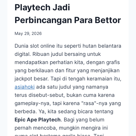
Playtech Jadi
Perbincangan Para Bettor
May 29, 2026
Dunia slot online itu seperti hutan belantara
digital. Ribuan judul bersaing untuk
mendapatkan perhatian kita, dengan grafis
yang berkilauan dan fitur yang menjanjikan
jackpot besar. Tapi di tengah keramaian itu,
asiahoki
ada satu judul yang namanya
terus disebut-sebut, bukan cuma karena
gameplay-nya, tapi karena "rasa"-nya yang
berbeda. Ya, kita sedang bicara tentang
Epic Ape Playtech
. Bagi yang belum
pernah mencoba, mungkin mengira ini