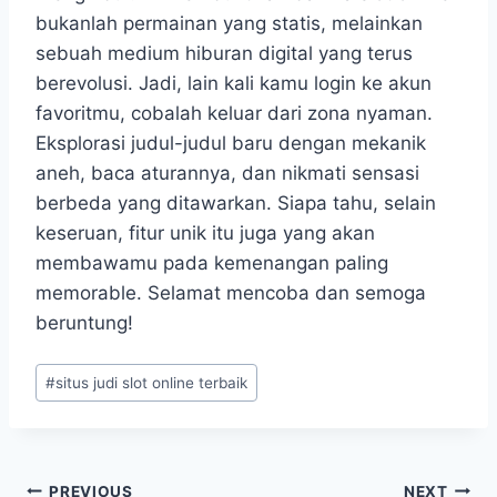
bukanlah permainan yang statis, melainkan
sebuah medium hiburan digital yang terus
berevolusi. Jadi, lain kali kamu login ke akun
favoritmu, cobalah keluar dari zona nyaman.
Eksplorasi judul-judul baru dengan mekanik
aneh, baca aturannya, dan nikmati sensasi
berbeda yang ditawarkan. Siapa tahu, selain
keseruan, fitur unik itu juga yang akan
membawamu pada kemenangan paling
memorable. Selamat mencoba dan semoga
beruntung!
Post
#
situs judi slot online terbaik
Tags:
PREVIOUS
NEXT