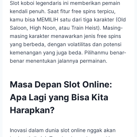
Slot koboi legendaris ini memberikan pemain
kendali penuh. Saat fitur free spins terpicu,
kamu bisa MEMILIH satu dari tiga karakter (Old
Saloon, High Noon, atau Train Heist). Masing-
masing karakter menawarkan jenis free spins
yang berbeda, dengan volatilitas dan potensi
kemenangan yang juga beda. Pilihanmu benar-
benar menentukan jalannya permainan.
Masa Depan Slot Online:
Apa Lagi yang Bisa Kita
Harapkan?
Inovasi dalam dunia slot online nggak akan