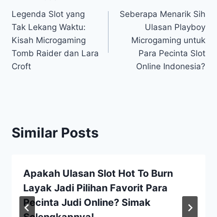
Post
Legenda Slot yang
Seberapa Menarik Sih
navigation
Tak Lekang Waktu:
Ulasan Playboy
Kisah Microgaming
Microgaming untuk
Tomb Raider dan Lara
Para Pecinta Slot
Croft
Online Indonesia?
Similar Posts
Apakah Ulasan Slot Hot To Burn
Layak Jadi Pilihan Favorit Para
Pecinta Judi Online? Simak