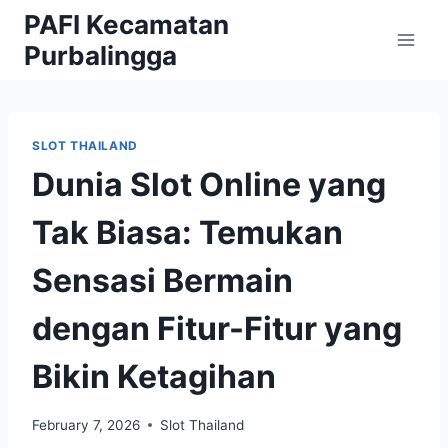
Skip
PAFI Kecamatan
to
Purbalingga
content
SLOT THAILAND
Dunia Slot Online yang
Tak Biasa: Temukan
Sensasi Bermain
dengan Fitur-Fitur yang
Bikin Ketagihan
February 7, 2026
Slot Thailand