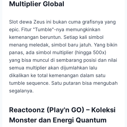
Multiplier Global
Slot dewa Zeus ini bukan cuma grafisnya yang
epic. Fitur "Tumble"-nya memungkinkan
kemenangan beruntun. Setiap kali simbol
menang meledak, simbol baru jatuh. Yang bikin
panas, ada simbol multiplier (hingga 500x)
yang bisa muncul di sembarang posisi dan nilai
semua multiplier akan dijumlahkan lalu
dikalikan ke total kemenangan dalam satu
tumble sequence. Satu putaran bisa mengubah
segalanya.
Reactoonz (Play'n GO) – Koleksi
Monster dan Energi Quantum