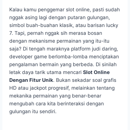
Kalau kamu penggemar slot online, pasti sudah
nggak asing lagi dengan putaran gulungan,
simbol buah-buahan klasik, atau barisan lucky
7. Tapi, pernah nggak sih merasa bosan
dengan mekanisme permainan yang itu-itu
saja? Di tengah maraknya platform judi daring,
developer game berlomba-lomba menciptakan
pengalaman bermain yang berbeda. Di sinilah
letak daya tarik utama mencari
Slot Online
Dengan Fitur Unik
. Bukan sekadar soal grafis
HD atau jackpot progresif, melainkan tentang
mekanika permainan yang benar-benar
mengubah cara kita berinteraksi dengan
gulungan itu sendiri.