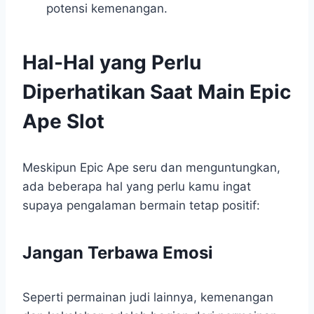
potensi kemenangan.
Hal-Hal yang Perlu
Diperhatikan Saat Main Epic
Ape Slot
Meskipun Epic Ape seru dan menguntungkan,
ada beberapa hal yang perlu kamu ingat
supaya pengalaman bermain tetap positif:
Jangan Terbawa Emosi
Seperti permainan judi lainnya, kemenangan