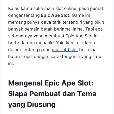
Kalau kamu suka main slot online, pasti pernah
dengar tentang
Epic Ape Slot
. Game ini
memang punya daya tarik tersendiri yang bikin
banyak pemain betah berlama-lama. Tapi apa
sebenarnya yang membuat Epic Ape Slot ini
berbeda dan menarik? Yuk, kita kulik lebih
dalam tentang game
musik4d slot
bertema
hutan tropis dengan karakter gorila yang satu
ini.
Mengenal Epic Ape Slot:
Siapa Pembuat dan Tema
yang Diusung