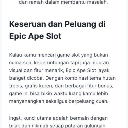
dan ramah dalam membantu masalah.
Keseruan dan Peluang di
Epic Ape Slot
Kalau kamu mencari game slot yang bukan
cuma soal keberuntungan tapi juga hiburan
visual dan fitur menarik, Epic Ape Slot layak
banget dicoba. Dengan kombinasi tema hutan
tropis, grafis keren, dan berbagai fitur bonus,
game ini bisa bikin waktu luang kamu lebih
menyenangkan sekaligus berpeluang cuan.
Ingat, kunci utama adalah bermain dengan
bijak dan nikmati setiap putaran gulungan.