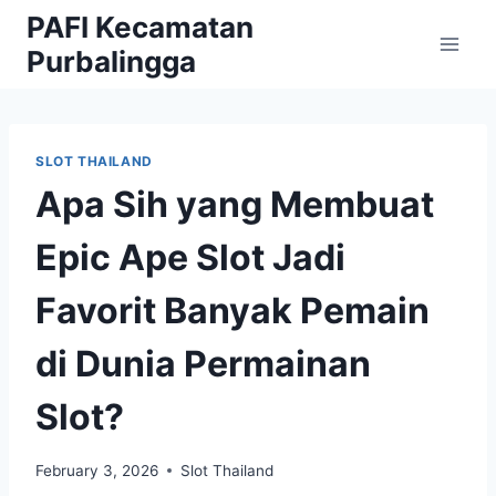
Skip
PAFI Kecamatan
to
Purbalingga
content
SLOT THAILAND
Apa Sih yang Membuat
Epic Ape Slot Jadi
Favorit Banyak Pemain
di Dunia Permainan
Slot?
February 3, 2026
Slot Thailand