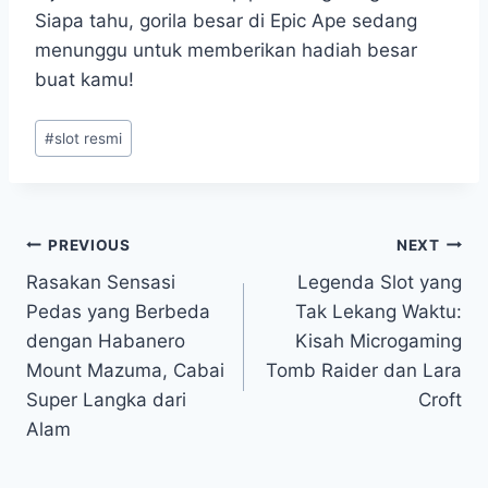
Siapa tahu, gorila besar di Epic Ape sedang
menunggu untuk memberikan hadiah besar
buat kamu!
Post
#
slot resmi
Tags:
Post
PREVIOUS
NEXT
Rasakan Sensasi
Legenda Slot yang
navigation
Pedas yang Berbeda
Tak Lekang Waktu:
dengan Habanero
Kisah Microgaming
Mount Mazuma, Cabai
Tomb Raider dan Lara
Super Langka dari
Croft
Alam