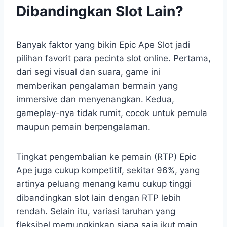
Dibandingkan Slot Lain?
Banyak faktor yang bikin Epic Ape Slot jadi
pilihan favorit para pecinta slot online. Pertama,
dari segi visual dan suara, game ini
memberikan pengalaman bermain yang
immersive dan menyenangkan. Kedua,
gameplay-nya tidak rumit, cocok untuk pemula
maupun pemain berpengalaman.
Tingkat pengembalian ke pemain (RTP) Epic
Ape juga cukup kompetitif, sekitar 96%, yang
artinya peluang menang kamu cukup tinggi
dibandingkan slot lain dengan RTP lebih
rendah. Selain itu, variasi taruhan yang
fleksibel memungkinkan siapa saja ikut main