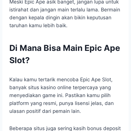
Meski Epic Ape asik banget, jangan lupa untuk
istirahat dan jangan main terlalu lama. Bermain
dengan kepala dingin akan bikin keputusan
taruhan kamu lebih baik.
Di Mana Bisa Main Epic Ape
Slot?
Kalau kamu tertarik mencoba Epic Ape Slot,
banyak situs kasino online terpercaya yang
menyediakan game ini. Pastikan kamu pilih
platform yang resmi, punya lisensi jelas, dan
ulasan positif dari pemain lain.
Beberapa situs juga sering kasih bonus deposit