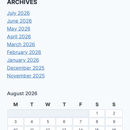
ARCHIVES
July 2026
June 2026
May 2026
April 2026
March 2026
February 2026
January 2026
December 2025
November 2025
August 2026
M
T
W
T
F
S
S
1
2
3
4
5
6
7
8
9