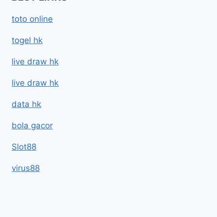
toto online
togel hk
live draw hk
live draw hk
data hk
bola gacor
Slot88
virus88