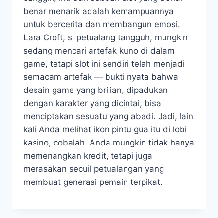
benar menarik adalah kemampuannya
untuk bercerita dan membangun emosi.
Lara Croft, si petualang tangguh, mungkin
sedang mencari artefak kuno di dalam
game, tetapi slot ini sendiri telah menjadi
semacam artefak — bukti nyata bahwa
desain game yang brilian, dipadukan
dengan karakter yang dicintai, bisa
menciptakan sesuatu yang abadi. Jadi, lain
kali Anda melihat ikon pintu gua itu di lobi
kasino, cobalah. Anda mungkin tidak hanya
memenangkan kredit, tetapi juga
merasakan secuil petualangan yang
membuat generasi pemain terpikat.