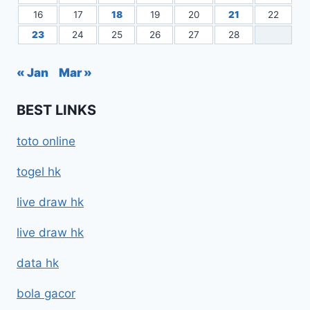
16
17
18
19
20
21
22
23
24
25
26
27
28
« Jan
Mar »
BEST LINKS
toto online
togel hk
live draw hk
live draw hk
data hk
bola gacor