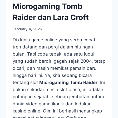
Microgaming Tomb
Raider dan Lara Croft
February 4, 2026
Di dunia game online yang serba cepat,
tren datang dan pergi dalam hitungan
bulan. Tapi coba tebak, ada satu judul
yang sudah berdiri gagah sejak 2004, tetap
dicari, dan masih memikat pemain baru
hingga hari ini. Ya, kita sedang bicara
tentang slot
Microgaming Tomb Raider
. Ini
bukan sekadar mesin slot biasa; ini adalah
potongan sejarah, sebuah jembatan antara
dunia video game ikonik dan ledakan
kasino online. Gim ini berhasil menangkap