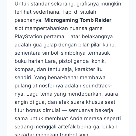
Untuk standar sekarang, grafisnya mungkin
terlihat sederhana. Tapi di situlah
pesonanya.
Microgaming Tomb Raider
slot mempertahankan nuansa game
PlayStation pertama. Latar belakangnya
adalah gua gelap dengan pilar-pilar kuno,
sementara simbol-simbolnya termasuk
buku harian Lara, pistol ganda ikonik,
kompas, dan tentu saja, karakter itu
sendiri. Yang benar-benar membawa
pulang atmosfernya adalah soundtrack-
nya. Lagu tema yang mendebarkan, suara
angin di gua, dan efek suara khusus saat
fitur bonus dimulai — semuanya bekerja
sama untuk membuat Anda merasa seperti
sedang menggali artefak berharga, bukan
sekadar menekan tombol spin.