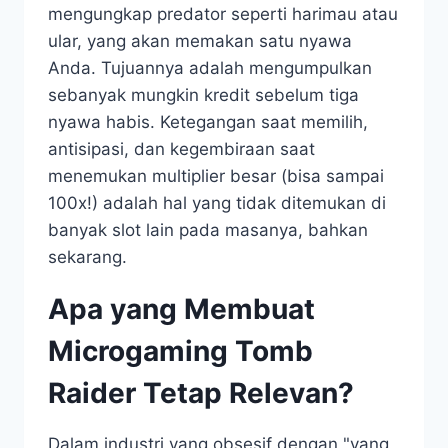
mengungkap predator seperti harimau atau
ular, yang akan memakan satu nyawa
Anda. Tujuannya adalah mengumpulkan
sebanyak mungkin kredit sebelum tiga
nyawa habis. Ketegangan saat memilih,
antisipasi, dan kegembiraan saat
menemukan multiplier besar (bisa sampai
100x!) adalah hal yang tidak ditemukan di
banyak slot lain pada masanya, bahkan
sekarang.
Apa yang Membuat
Microgaming Tomb
Raider Tetap Relevan?
Dalam industri yang obsesif dengan "yang