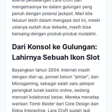
esensi petualangan Lara Croft dan
mengemasnya ke dalam gulungan yang
penuh dengan potensi jackpot. Mari kita
telusuri lebih dalam mengapa slot ini, meski
usianya sudah dua dekade, masih bisa
bersaing dengan produk-produk mutakhir.
Dari Konsol ke Gulungan:
Lahirnya Sebuah Ikon Slot
Bayangkan tahun 2004. Internet masih
dengan dial-up, ponsel belum "pintar", dan
Microgaming, sebagai salah satu pelopor
perangkat lunak kasino online, sedang
mencari kolaborasi besar. Mereka menatap
warisan
Tomb Raider
dari Core Design dan
Eidos Interactive. Lara Croft sudah jadi