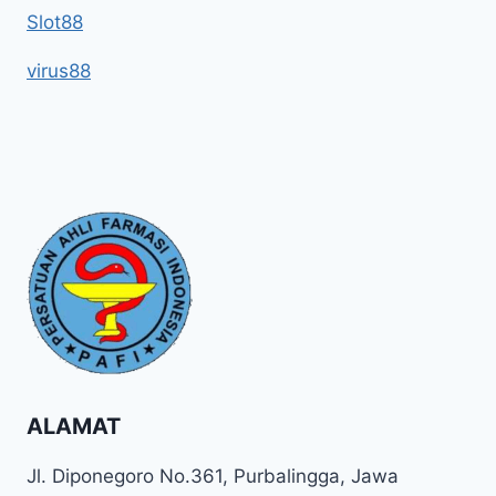
Slot88
virus88
ALAMAT
Jl. Diponegoro No.361, Purbalingga, Jawa