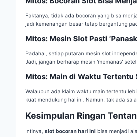
Mitos: Bocoran Slot Bisa Menj
Faktanya, tidak ada bocoran yang bisa menj
jadi kemenangan besar tetap bergantung pa
Mitos: Mesin Slot Pasti ‘Pana
Padahal, setiap putaran mesin slot independ
Jadi, jangan berharap mesin ‘memanas’ sete
Mitos: Main di Waktu Tertentu
Walaupun ada klaim waktu main tertentu leb
kuat mendukung hal ini. Namun, tak ada sal
Kesimpulan Ringan Tentang
Intinya,
slot bocoran hari ini
bisa menjadi a