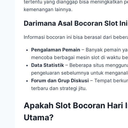
tertentu yang dianggap bisa meningkatkan 
kemenangan lainnya.
Darimana Asal Bocoran Slot In
Informasi bocoran ini bisa berasal dari bebe
Pengalaman Pemain
– Banyak pemain ya
mencoba berbagai mesin slot di waktu b
Data Statistik
– Beberapa situs menggunak
pengeluaran sebelumnya untuk menganalis
Forum dan Grup Diskusi
– Tempat berkump
terbaru dan strategi jitu.
Apakah Slot Bocoran Hari I
Utama?