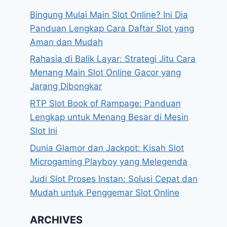
Bingung Mulai Main Slot Online? Ini Dia
Panduan Lengkap Cara Daftar Slot yang
Aman dan Mudah
Rahasia di Balik Layar: Strategi Jitu Cara
Menang Main Slot Online Gacor yang
Jarang Dibongkar
RTP Slot Book of Rampage: Panduan
Lengkap untuk Menang Besar di Mesin
Slot Ini
Dunia Glamor dan Jackpot: Kisah Slot
Microgaming Playboy yang Melegenda
Judi Slot Proses Instan: Solusi Cepat dan
Mudah untuk Penggemar Slot Online
ARCHIVES