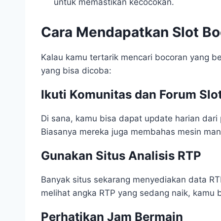
untuk memastikan kecocokan.
Cara Mendapatkan Slot Boc
Kalau kamu tertarik mencari bocoran yang be
yang bisa dicoba:
Ikuti Komunitas dan Forum Slo
Di sana, kamu bisa dapat update harian dar
Biasanya mereka juga membahas mesin man
Gunakan Situs Analisis RTP
Banyak situs sekarang menyediakan data RTP 
melihat angka RTP yang sedang naik, kamu 
Perhatikan Jam Bermain