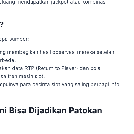
peluang mendapatkan jackpot atau kombinasi
i?
rapa sumber:
ng membagikan hasil observasi mereka setelah
erbeda.
an data RTP (Return to Player) dan pola
a tren mesin slot.
ulnya para pecinta slot yang saling berbagi info
ni Bisa Dijadikan Patokan