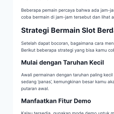
Beberapa pemain percaya bahwa ada jam-jam 
coba bermain di jam-jam tersebut dan lihat
Strategi Bermain Slot Berd
Setelah dapat bocoran, bagaimana cara me
Berikut beberapa strategi yang bisa kamu co
Mulai dengan Taruhan Kecil
Awali permainan dengan taruhan paling keci
sedang ‘panas’, kemungkinan besar kamu a
putaran awal.
Manfaatkan Fitur Demo
Kalau tersedia, gunakan mode demo untuk me