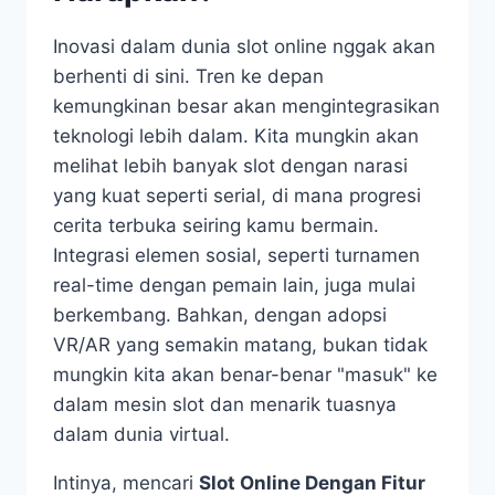
Inovasi dalam dunia slot online nggak akan
berhenti di sini. Tren ke depan
kemungkinan besar akan mengintegrasikan
teknologi lebih dalam. Kita mungkin akan
melihat lebih banyak slot dengan narasi
yang kuat seperti serial, di mana progresi
cerita terbuka seiring kamu bermain.
Integrasi elemen sosial, seperti turnamen
real-time dengan pemain lain, juga mulai
berkembang. Bahkan, dengan adopsi
VR/AR yang semakin matang, bukan tidak
mungkin kita akan benar-benar "masuk" ke
dalam mesin slot dan menarik tuasnya
dalam dunia virtual.
Intinya, mencari
Slot Online Dengan Fitur