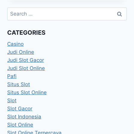
Search
for:
CATEGORIES
Casino
Judi Online
Judi Slot Gacor
Judi Slot Online
Pafi
Situs Slot
Situs Slot Online
Slot
Slot Gacor
Slot Indonesia
Slot Online
Slot Online Terpercaya