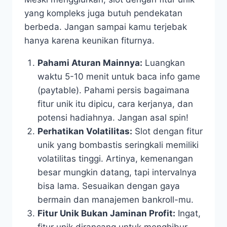
yang kompleks juga butuh pendekatan
berbeda. Jangan sampai kamu terjebak
hanya karena keunikan fiturnya.
Pahami Aturan Mainnya:
Luangkan
waktu 5-10 menit untuk baca info game
(paytable). Pahami persis bagaimana
fitur unik itu dipicu, cara kerjanya, dan
potensi hadiahnya. Jangan asal spin!
Perhatikan Volatilitas:
Slot dengan fitur
unik yang bombastis seringkali memiliki
volatilitas tinggi. Artinya, kemenangan
besar mungkin datang, tapi intervalnya
bisa lama. Sesuaikan dengan gaya
bermain dan manajemen bankroll-mu.
Fitur Unik Bukan Jaminan Profit:
Ingat,
fitur unik dirancang untuk menghibur