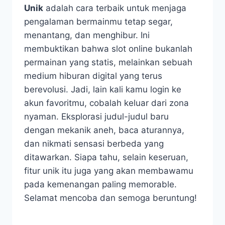
Unik
adalah cara terbaik untuk menjaga
pengalaman bermainmu tetap segar,
menantang, dan menghibur. Ini
membuktikan bahwa slot online bukanlah
permainan yang statis, melainkan sebuah
medium hiburan digital yang terus
berevolusi. Jadi, lain kali kamu login ke
akun favoritmu, cobalah keluar dari zona
nyaman. Eksplorasi judul-judul baru
dengan mekanik aneh, baca aturannya,
dan nikmati sensasi berbeda yang
ditawarkan. Siapa tahu, selain keseruan,
fitur unik itu juga yang akan membawamu
pada kemenangan paling memorable.
Selamat mencoba dan semoga beruntung!