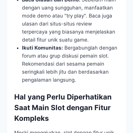
dengan uang sungguhan, manfaatkan
mode demo atau "try play". Baca juga
ulasan dari situs-situs review
terpercaya yang biasanya menjelaskan
detail fitur unik suatu game.
Ikuti Komunitas:
Bergabunglah dengan
forum atau grup diskusi pemain slot.
Rekomendasi dari sesama pemain
seringkali lebih jitu dan berdasarkan
pengalaman langsung.
Hal yang Perlu Diperhatikan
Saat Main Slot dengan Fitur
Kompleks
Meski menggiurkan, slot dengan fitur unik