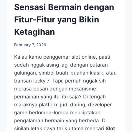
Sensasi Bermain dengan
Fitur-Fitur yang Bikin
Ketagihan
February 7, 2026
Kalau kamu penggemar slot online, pasti
sudah nggak asing lagi dengan putaran
gulungan, simbol buah-buahan klasik, atau
barisan lucky 7. Tapi, pernah nggak sih
merasa bosan dengan mekanisme
permainan yang itu-itu saja? Di tengah
maraknya platform judi daring, developer
game berlomba-lomba menciptakan
pengalaman bermain yang berbeda. Di
sinilah letak daya tarik utama mencari
Slot