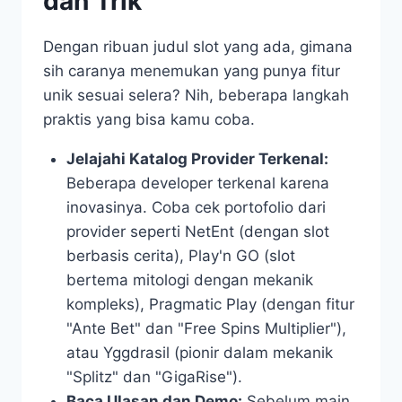
dan Trik
Dengan ribuan judul slot yang ada, gimana
sih caranya menemukan yang punya fitur
unik sesuai selera? Nih, beberapa langkah
praktis yang bisa kamu coba.
Jelajahi Katalog Provider Terkenal:
Beberapa developer terkenal karena
inovasinya. Coba cek portofolio dari
provider seperti NetEnt (dengan slot
berbasis cerita), Play'n GO (slot
bertema mitologi dengan mekanik
kompleks), Pragmatic Play (dengan fitur
"Ante Bet" dan "Free Spins Multiplier"),
atau Yggdrasil (pionir dalam mekanik
"Splitz" dan "GigaRise").
Baca Ulasan dan Demo:
Sebelum main