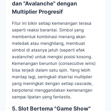
dan "Avalanche" dengan
Multiplier Progresif
Fitur ini bikin setiap kemenangan terasa
seperti reaksi berantai. Simbol yang
membentuk kombinasi menang akan
meledak atau menghilang, membuat
simbol di atasnya jatuh (seperti efek
avalanche) untuk mengisi posisi kosong.
Kemenangan beruntun (consecutive wins)
bisa terjadi dalam satu spin. Yang lebih
mantap lagi, seringkali disertai multiplier
yang meningkat dengan setiap cascade,
berpotensi menggandakan kemenangan
sampai lipatan yang fantastis.
5. Slot Bertema "Game Show"