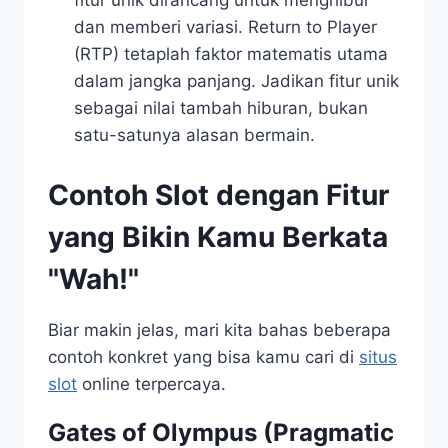
dan memberi variasi. Return to Player
(RTP) tetaplah faktor matematis utama
dalam jangka panjang. Jadikan fitur unik
sebagai nilai tambah hiburan, bukan
satu-satunya alasan bermain.
Contoh Slot dengan Fitur
yang Bikin Kamu Berkata
"Wah!"
Biar makin jelas, mari kita bahas beberapa
contoh konkret yang bisa kamu cari di
situs
slot
online terpercaya.
Gates of Olympus (Pragmatic