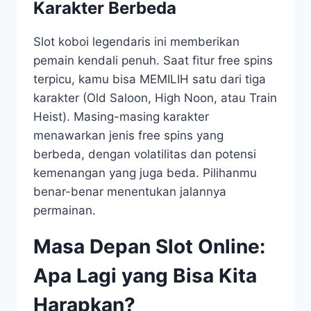
Karakter Berbeda
Slot koboi legendaris ini memberikan
pemain kendali penuh. Saat fitur free spins
terpicu, kamu bisa MEMILIH satu dari tiga
karakter (Old Saloon, High Noon, atau Train
Heist). Masing-masing karakter
menawarkan jenis free spins yang
berbeda, dengan volatilitas dan potensi
kemenangan yang juga beda. Pilihanmu
benar-benar menentukan jalannya
permainan.
Masa Depan Slot Online:
Apa Lagi yang Bisa Kita
Harapkan?