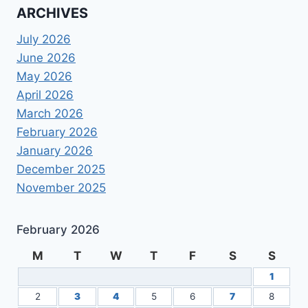
ARCHIVES
July 2026
June 2026
May 2026
April 2026
March 2026
February 2026
January 2026
December 2025
November 2025
February 2026
M
T
W
T
F
S
S
1
2
3
4
5
6
7
8