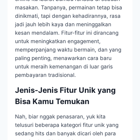
masakan. Tanpanya, permainan tetap bisa
dinikmati, tapi dengan kehadirannya, rasa
jadi jauh lebih kaya dan meninggalkan
kesan mendalam. Fitur-fitur ini dirancang
untuk meningkatkan engagement,
memperpanjang waktu bermain, dan yang
paling penting, menawarkan cara baru
untuk meraih kemenangan di luar garis
pembayaran tradisional.
Jenis-Jenis Fitur Unik yang
Bisa Kamu Temukan
Nah, biar nggak penasaran, yuk kita
telusuri beberapa kategori fitur unik yang
sedang hits dan banyak dicari oleh para