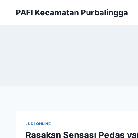
Skip
PAFI Kecamatan Purbalingga
to
content
JUDI ONLINE
Rasakan Sensasi Pedas y