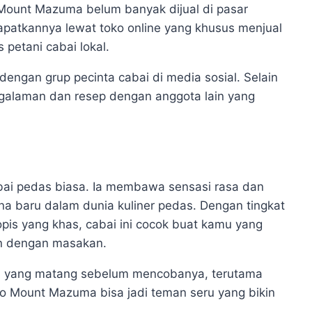
Mount Mazuma belum banyak dijual di pasar
apatkannya lewat toko online yang khusus menjual
 petani cabai lokal.
dengan grup pecinta cabai di media sosial. Selain
engalaman dan resep dengan anggota lain yang
i pedas biasa. Ia membawa sensasi rasa dan
 baru dalam dunia kuliner pedas. Dengan tingkat
is yang khas, cabai ini cocok buat kamu yang
en dengan masakan.
pan yang matang sebelum mencobanya, terutama
ro Mount Mazuma bisa jadi teman seru yang bikin