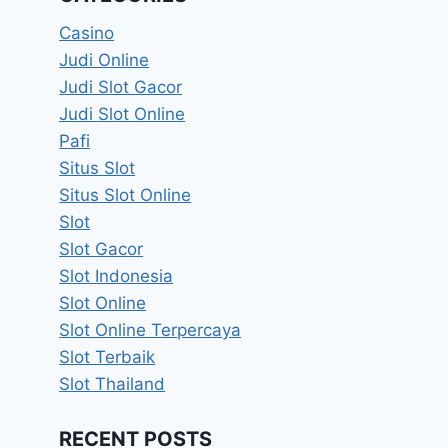
Casino
Judi Online
Judi Slot Gacor
Judi Slot Online
Pafi
Situs Slot
Situs Slot Online
Slot
Slot Gacor
Slot Indonesia
Slot Online
Slot Online Terpercaya
Slot Terbaik
Slot Thailand
RECENT POSTS