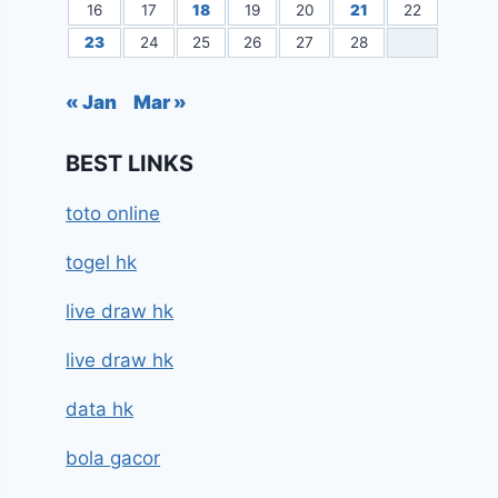
16
17
18
19
20
21
22
23
24
25
26
27
28
« Jan
Mar »
BEST LINKS
toto online
togel hk
live draw hk
live draw hk
data hk
bola gacor