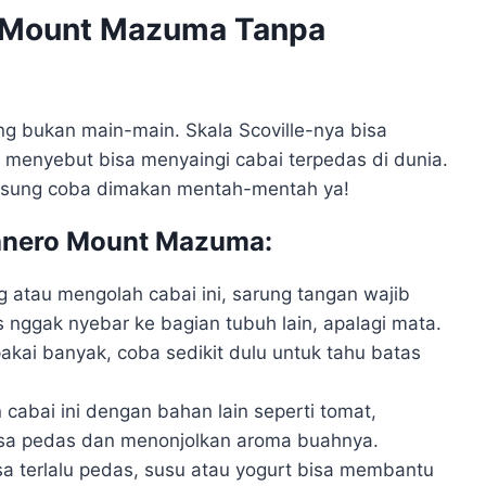
 Mount Mazuma Tanpa
bukan main-main. Skala Scoville-nya bisa
 menyebut bisa menyaingi cabai terpedas di dunia.
angsung coba dimakan mentah-mentah ya!
nero Mount Mazuma:
atau mengolah cabai ini, sarung tangan wajib
as nggak nyebar ke bagian tubuh lain, apalagi mata.
kai banyak, coba sedikit dulu untuk tahu batas
abai ini dengan bahan lain seperti tomat,
asa pedas dan menonjolkan aroma buahnya.
a terlalu pedas, susu atau yogurt bisa membantu