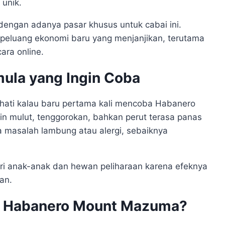
 unik.
u dengan adanya pasar khusus untuk cabai ini.
eluang ekonomi baru yang menjanjikan, terutama
ara online.
mula yang Ingin Coba
hati kalau baru pertama kali mencoba Habanero
in mulut, tenggorokan, bahkan perut terasa panas
a masalah lambung atau alergi, sebaiknya
ri anak-anak dan hewan peliharaan karena efeknya
an.
n Habanero Mount Mazuma?