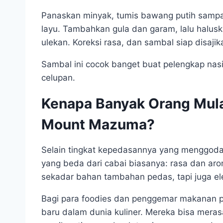
Panaskan minyak, tumis bawang putih sampa
layu. Tambahkan gula dan garam, lalu halu
ulekan. Koreksi rasa, dan sambal siap disajik
Sambal ini cocok banget buat pelengkap nas
celupan.
Kenapa Banyak Orang Mula
Mount Mazuma?
Selain tingkat kepedasannya yang menggo
yang beda dari cabai biasanya: rasa dan ar
sekadar bahan tambahan pedas, tapi juga el
Bagi para foodies dan penggemar makanan p
baru dalam dunia kuliner. Mereka bisa meras