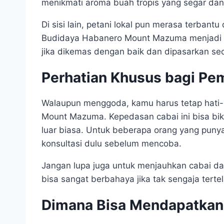
menikmati aroma buah tropis yang segar dan
Di sisi lain, petani lokal pun merasa terbant
Budidaya Habanero Mount Mazuma menjadi p
jika dikemas dengan baik dan dipasarkan sec
Perhatian Khusus bagi Pe
Walaupun menggoda, kamu harus tetap hati-
Mount Mazuma. Kepedasan cabai ini bisa bik
luar biasa. Untuk beberapa orang yang puny
konsultasi dulu sebelum mencoba.
Jangan lupa juga untuk menjauhkan cabai da
bisa sangat berbahaya jika tak sengaja tertel
Dimana Bisa Mendapatka