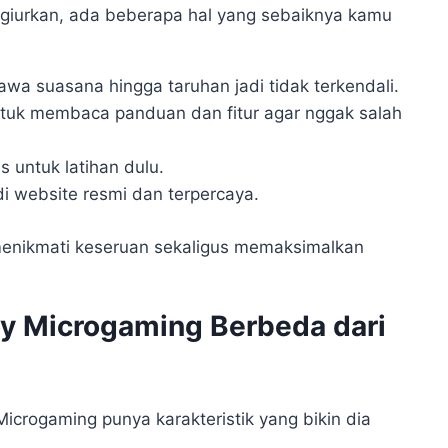
ggiurkan, ada beberapa hal yang sebaiknya kamu
wa suasana hingga taruhan jadi tidak terkendali.
uk membaca panduan dan fitur agar nggak salah
s untuk latihan dulu.
i website resmi dan terpercaya.
enikmati keseruan sekaligus memaksimalkan
y Microgaming Berbeda dari
 Microgaming punya karakteristik yang bikin dia