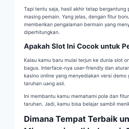
Tapi tentu saja, hasil akhir tetap bergantu
masing pemain. Yang jelas, dengan fitur bon
memberikan pengalaman bermain yang meny
diperhitungkan.
Apakah Slot Ini Cocok untuk 
Kalau kamu baru mulai terjun ke dunia slot on
bagus. Interface-nya user-friendly dan atura
kasino online yang menyediakan versi demo g
taruhan uang asli.
Ini membantu kamu memahami pola dan fitu
taruhan. Jadi, kamu bisa belajar sambil men
Dimana Tempat Terbaik un