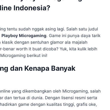
line Indonesia?
ing tentu sudah nggak asing lagi. Salah satu judul
h
Playboy Microgaming
. Game ini punya daya tarik
a klasik dengan sentuhan glamor ala majalah
-benar worth it buat dicoba? Yuk, kita kulik lebih
Microgaming berikut ini!
ing dan Kenapa Banyak
 online yang dikembangkan oleh Microgaming, salah
r dan tertua di dunia. Dengan lisensi resmi serta
adirkan game dengan kualitas tinggi, grafis oke,