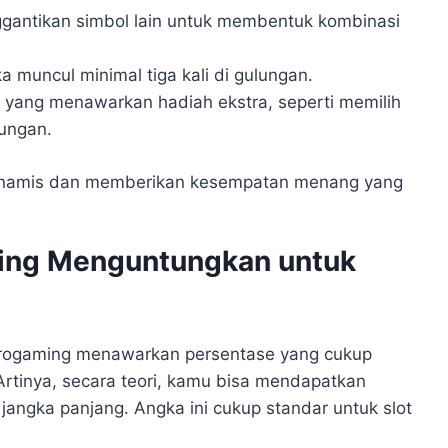
gantikan simbol lain untuk membentuk kombinasi
a muncul minimal tiga kali di gulungan.
 yang menawarkan hadiah ekstra, seperti memilih
ungan.
h dinamis dan memberikan kesempatan menang yang
ing Menguntungkan untuk
Microgaming menawarkan persentase yang cukup
 Artinya, secara teori, kamu bisa mendapatkan
 jangka panjang. Angka ini cukup standar untuk slot