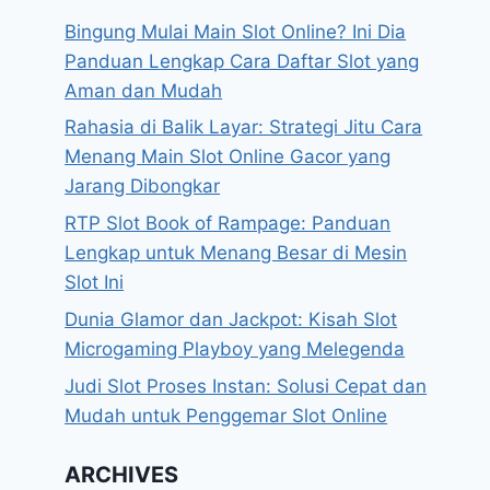
Bingung Mulai Main Slot Online? Ini Dia
Panduan Lengkap Cara Daftar Slot yang
Aman dan Mudah
Rahasia di Balik Layar: Strategi Jitu Cara
Menang Main Slot Online Gacor yang
Jarang Dibongkar
RTP Slot Book of Rampage: Panduan
Lengkap untuk Menang Besar di Mesin
Slot Ini
Dunia Glamor dan Jackpot: Kisah Slot
Microgaming Playboy yang Melegenda
Judi Slot Proses Instan: Solusi Cepat dan
Mudah untuk Penggemar Slot Online
ARCHIVES