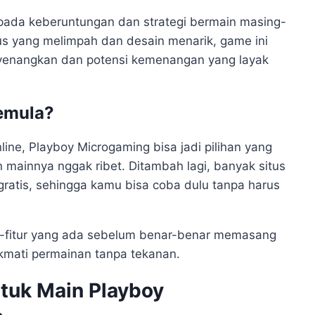
ng pada keberuntungan dan strategi bermain masing-
us yang melimpah dan desain menarik, game ini
enangkan dan potensi kemenangan yang layak
Pemula?
line, Playboy Microgaming bisa jadi pilihan yang
n mainnya nggak ribet. Ditambah lagi, banyak situs
ratis, sehingga kamu bisa coba dulu tanpa harus
r-fitur yang ada sebelum benar-benar memasang
ikmati permainan tanpa tekanan.
tuk Main Playboy