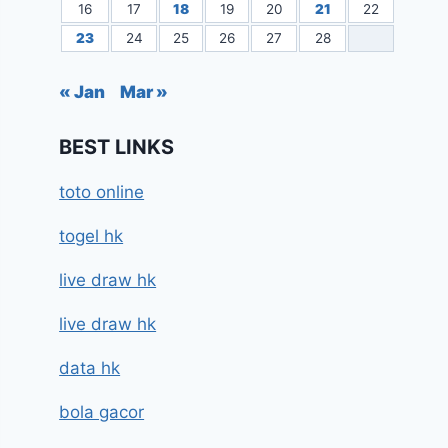
16
17
18
19
20
21
22
23
24
25
26
27
28
« Jan
Mar »
BEST LINKS
toto online
togel hk
live draw hk
live draw hk
data hk
bola gacor