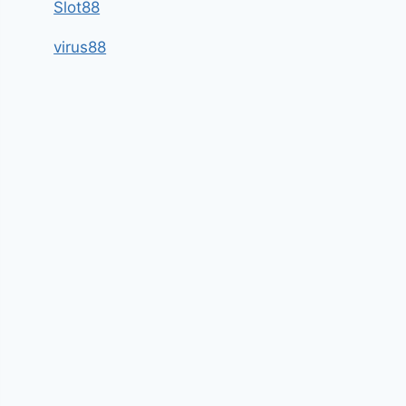
Slot88
virus88