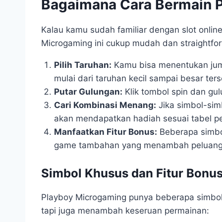
Bagaimana Cara Bermain 
Kalau kamu sudah familiar dengan slot onli
Microgaming ini cukup mudah dan straightfo
Pilih Taruhan:
Kamu bisa menentukan juml
mulai dari taruhan kecil sampai besar ters
Putar Gulungan:
Klik tombol spin dan gu
Cari Kombinasi Menang:
Jika simbol-simb
akan mendapatkan hadiah sesuai tabel 
Manfaatkan Fitur Bonus:
Beberapa simbol
game tambahan yang menambah peluang
Simbol Khusus dan Fitur Bonu
Playboy Microgaming punya beberapa simbol
tapi juga menambah keseruan permainan: